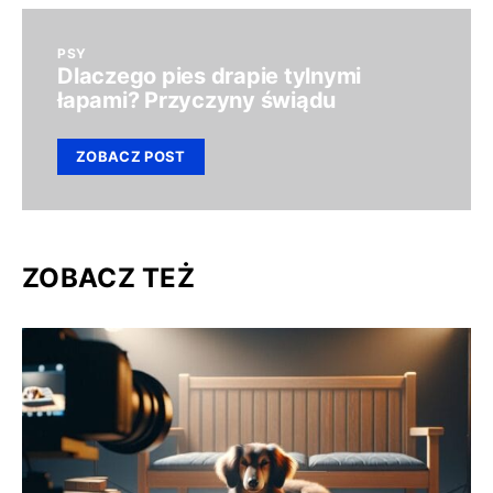
PSY
Dlaczego pies drapie tylnymi
łapami? Przyczyny świądu
ZOBACZ POST
ZOBACZ TEŻ