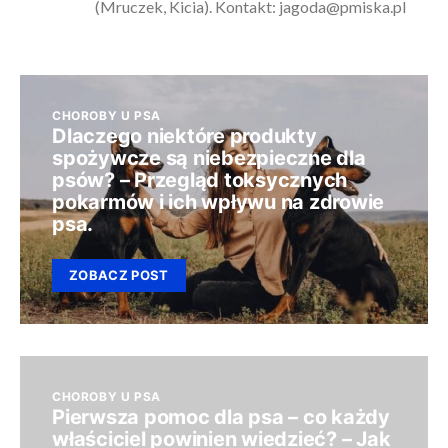
(Mruczek, Kicia). Kontakt:
jagoda@pmiska.pl
CHOROBY U PSA
Dlaczego niektóre produkty
spożywcze są niebezpieczne dla
psów? – Przegląd toksycznych
pokarmów i ich wpływu na zdrowie
psa.
ZOBACZ POST
CHOROBY U PSA
Pierwsza pomoc dla psa – co każdy
właściciel powinien wiedzieć? – Jak