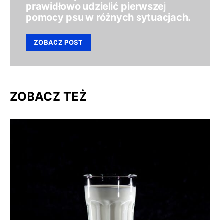
prawidłowo udzielić pierwszej
pomocy psu w różnych sytuacjach.
ZOBACZ POST
ZOBACZ TEŻ