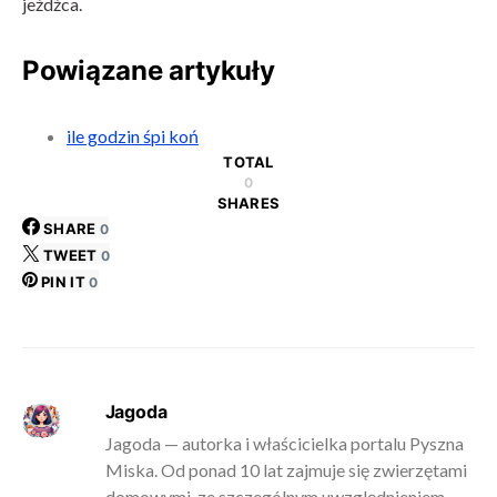
jeźdźca.
Powiązane artykuły
ile godzin śpi koń
TOTAL
0
SHARES
SHARE
0
TWEET
0
PIN IT
0
Jagoda
Jagoda — autorka i właścicielka portalu Pyszna
Miska. Od ponad 10 lat zajmuje się zwierzętami
domowymi, ze szczególnym uwzględnieniem