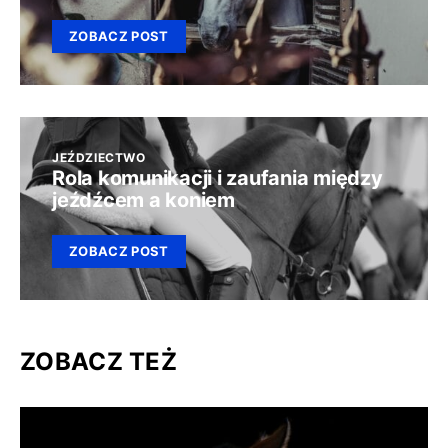
ZOBACZ POST
JEŹDZIECTWO
Rola komunikacji i zaufania między
jeźdźcem a koniem
ZOBACZ POST
ZOBACZ TEŻ