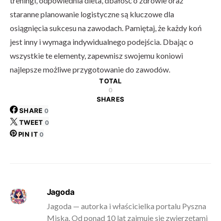
treningi, odpowiednia dieta, dbałość o zdrowie oraz
staranne planowanie logistyczne są kluczowe dla
osiągnięcia sukcesu na zawodach. Pamiętaj, że każdy koń
jest inny i wymaga indywidualnego podejścia. Dbając o
wszystkie te elementy, zapewnisz swojemu koniowi
najlepsze możliwe przygotowanie do zawodów.
TOTAL
0
SHARES
SHARE
0
TWEET
0
PIN IT
0
Jagoda
Jagoda — autorka i właścicielka portalu Pyszna
Miska. Od ponad 10 lat zajmuje się zwierzętami