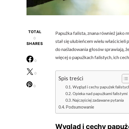
TOTAL
Papużka falista, znana również jako 
0
stał się ulubieńcem wielu właścicieli
SHARES
do naśladowania głosów sprawiają, ż
więcej o papużkach falistych, ich cech
0
0
Spis treści
0
Wygląd i cechy papużek falistyc
Opieka nad papużkami falistymi
Najczęściej zadawane pytania
Podsumowanie
Wygląd i cechy papuże