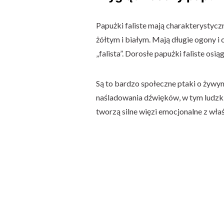
Papużki faliste mają charakterystycz
żółtym i białym. Mają długie ogony i 
„falista”. Dorosłe papużki faliste osi
Są to bardzo społeczne ptaki o żywym 
naśladowania dźwięków, w tym ludzki
tworzą silne więzi emocjonalne z właś