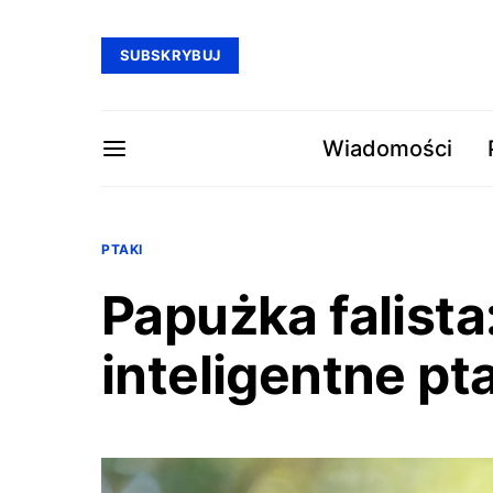
SUBSKRYBUJ
Wiadomości
PTAKI
Papużka falista:
inteligentne p