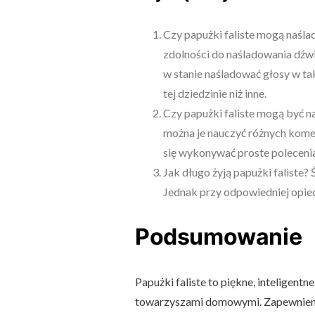
Czy papużki faliste mogą naślad
zdolności do naśladowania dźwi
w stanie naśladować głosy w ta
tej dziedzinie niż inne.
Czy papużki faliste mogą być na
można je nauczyć różnych kome
się wykonywać proste polecenia, 
Jak długo żyją papużki faliste? 
Jednak przy odpowiedniej opiece
Podsumowanie
Papużki faliste to piękne, inteligent
towarzyszami domowymi. Zapewnienie