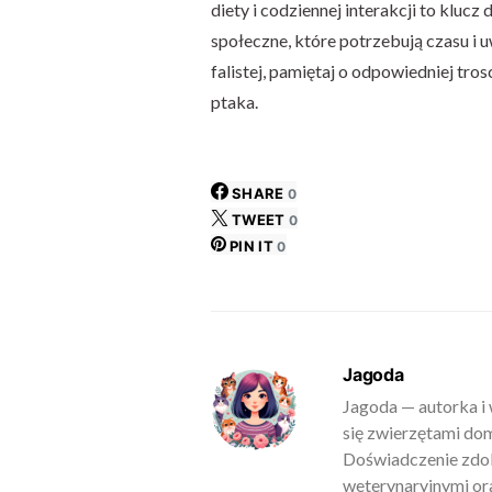
diety i codziennej interakcji to klucz
społeczne, które potrzebują czasu i 
falistej, pamiętaj o odpowiedniej tro
ptaka.
SHARE
0
TWEET
0
PIN IT
0
Jagoda
Jagoda — autorka i 
się zwierzętami do
Doświadczenie zdob
weterynaryjnymi ora