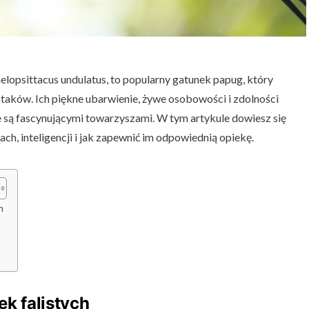
melopsittacus undulatus, to popularny gatunek papug, który
 ptaków. Ich piękne ubarwienie, żywe osobowości i zdolności
e są fascynującymi towarzyszami. W tym artykule dowiesz się
ach, inteligencji i jak zapewnić im odpowiednią opiekę.
h
k falistych