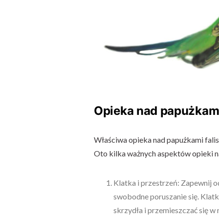
Opieka nad papużkami
Właściwa opieka nad papużkami falist
Oto kilka ważnych aspektów opieki n
Klatka i przestrzeń: Zapewnij o
swobodne poruszanie się. Klatk
skrzydła i przemieszczać się w n