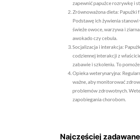
zapewnić papużce rozrywkę i st
Zrównoważona dieta: Papużki f
Podstawę ich żywienia stanowi 
świeże owoce, warzywa i ziarna.
awokado czy cebula.
Socjalizacja i interakcja: Papu
codziennej interakcji z właścic
zabawie i szkoleniu. To pomoże
Opieka weterynaryjna: Regularn
ważne, aby monitorować zdrowie
problemów zdrowotnych. Wetery
zapobiegania chorobom.
Najczęściej zadawane