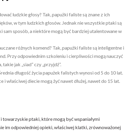
ować ludzkie głosy? Tak, papużki faliste są znane z ich
ęków, w tym ludzkich głosów. Jednak nie wszystkie ptaki są
ki sam sposób, a niektóre mogą być bardziej utalentowane w
uczane różnych komend? Tak, papużki faliste są inteligentne i
nd. Przy odpowiednim szkoleniu i cierpliwości mogą nauczyć
takie jak „siad” czy „przyjdź”.
Średnia długość życia papużek falistych wynosi od 5 do 10 lat.
 i właściwej diecie mogą żyć nawet dłużej, nawet do 15 lat.
ne i towarzyskie ptaki, które mogą być wspaniałymi
 im odpowiedniej opieki, właściwej klatki, zrównoważonej