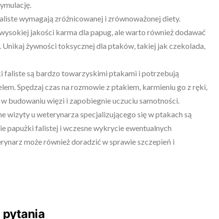
ymulację.
aliste wymagają zróżnicowanej i zrównoważonej diety.
wysokiej jakości karma dla papug, ale warto również dodawać
 Unikaj żywności toksycznej dla ptaków, takiej jak czekolada,
żki faliste są bardzo towarzyskimi ptakami i potrzebują
ielem. Spędzaj czas na rozmowie z ptakiem, karmieniu go z ręki,
 w budowaniu więzi i zapobiegnie uczuciu samotności.
e wizyty u weterynarza specjalizującego się w ptakach są
 papużki falistej i wczesne wykrycie ewentualnych
narz może również doradzić w sprawie szczepień i
 pytania