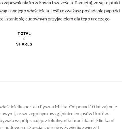
 do zapewnienia im zdrowia i szczęścia. Pamiętaj, że są to ptaki
uwagi swojego właściciela. Jeśli rozważasz posiadanie papużki
sce i stanie się cudownym przyjacielem dla tego uroczego
TOTAL
0
SHARES
właścicielka portalu Pyszna Miska. Od ponad 10 lat zajmuje
mowymi, ze szczególnym uwzględnieniem psów i kotów.
ywała współpracując z lokalnymi schroniskami, klinikami
z hodowcami. Specjalizuje się w żywieniu zwierząt