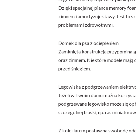
Dzięki specjalnej piance memory foam
zimnem i amortyzuje stawy. Jest to s
problemami zdrowotnymi.
Domek dla psa z ociepleniem
Zamknięta konstrukcja przypominając
oraz zimnem. Niektóre modele mają d
przed śniegiem.
Legowiska z podgrzewaniem elektr
Jeżeli w Twoim domu można korzystać
podgrzewane legowisko może się opła
szczególnej troski, np. ras miniaturo
Z kolei latem postaw na swobodę od