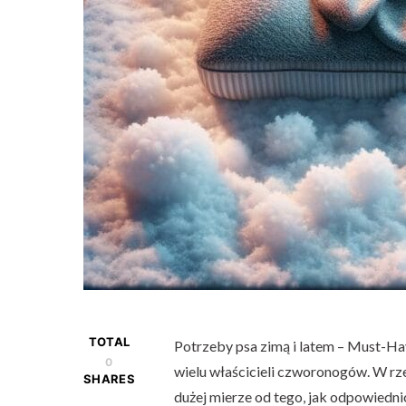
TOTAL
Potrzeby psa zimą i latem – Must-Ha
0
wielu właścicieli czworonogów. W rz
SHARES
dużej mierze od tego, jak odpowiedn