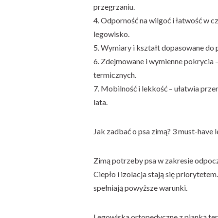
przegrzaniu.
4. Odporność na wilgoć i łatwość w cz
legowisko.
5. Wymiary i kształt dopasowane do p
6. Zdejmowane i wymienne pokrycia –
termicznych.
7. Mobilność i lekkość – ułatwia prz
lata.
Jak zadbać o psa zimą? 3 must-have l
Zimą potrzeby psa w zakresie odpocz
Ciepło i izolacja stają się priorytete
spełniają powyższe warunki.
Legowiska ortopedyczne z pianką te