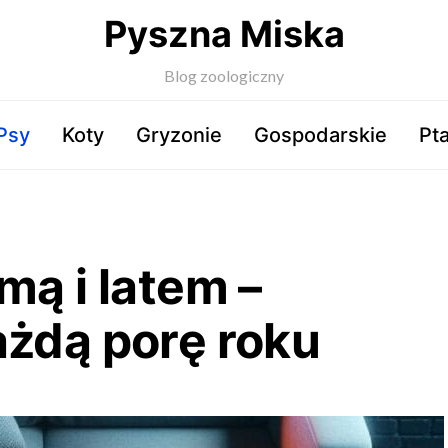
Pyszna Miska
Blog zoologiczny
Psy
Koty
Gryzonie
Gospodarskie
Pta
mą i latem –
ażdą porę roku