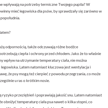
ne wpływają na potrzeby termiczne Twojego pupila? W
powinny mieć legowiska dla psów, by sprawdzały się zarówno w
e popołudnia.
 latem?
dużą odpornością, także odczuwają różne bodźce
otrzebują ciepła i ochrony przed chłodem. Jako że to właśnie
y wpływ na utrzymanie temperatury ciała, nie można
i legowiska. Latem natomiast kluczowa jest wentylacja i
rawę, że psy mogą też cierpieć z powodu przegrzania, co może
ególnie u ras o krótkim nosie.
ą ryzyko przeziębień i poprawiają jakość snu. Latem natomiast
obniżyć temperaturę ciała psa nawet o kilka stopni, co