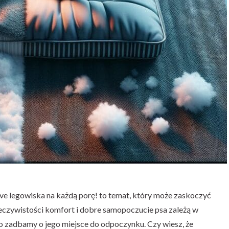
ve legowiska na każdą porę! to temat, który może zaskoczyć
eczywistości komfort i dobre samopoczucie psa zależą w
io zadbamy o jego miejsce do odpoczynku. Czy wiesz, że