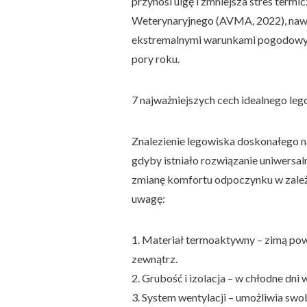
przynosi ulgę i zmniejsza stres te
Weterynaryjnego (AVMA, 2022), naw
ekstremalnymi warunkami pogodowymi
pory roku.
7 najważniejszych cech idealnego lego
Znalezienie legowiska doskonałego na
gdyby istniało rozwiązanie uniwersa
zmianę komfortu odpoczynku w zależn
uwagę:
1. Materiał termoaktywny – zimą pow
zewnątrz.
2. Grubość i izolacja – w chłodne dni
3. System wentylacji – umożliwia sw