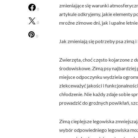
zmieniające się warunki atmosferycz
0
artykule odkryjemy, jakie elementy 
mroźne zimowe dni, jak i upalne letni
0
0
Jak zmieniają się potrzeby psa zimą i
Zwierzęta, choć często kojarzone z 
środowiskowe. Zimą psy najbardziej p
miejsce odpoczynku wydziela ogromn
zlekceważyć jakości i funkcjonalnośc
chłodzenie. Nie każdy zdaje sobie sp
prowadzić do groźnych powikłań, szcz
Zimą cieplejsze legowiska zmniejszaj
wybór odpowiedniego legowiska może 