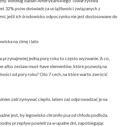
rmiczny. Według badań Amerykańskiego Towarzystwa
et 32% psów doświadcza uciążliwości związanych z
, jeśli ich środowisko odpoczynku nie jest dostosowane do
wiska na zimę i lato
 przynajmniej jedną porę roku to często wyzwanie. A co,
lne albo zestaw must-have elementów, które pozwolą na
ości od pory roku? Oto 7 cech, na które warto zwrócić
inien zatrzymywać ciepło, latem zaś odprowadzać je na
 ważne jest, by legowisko chroniło psa od chłodu podłoża.
obodny przepływ powietrza w upalne dni, zapobiegając