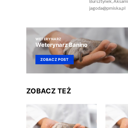
Bursztynek, Aksamit
jagoda@pmiska.pl
WETERYNARZ
Weterynarz Banino
ZOBACZ POST
ZOBACZ TEŻ