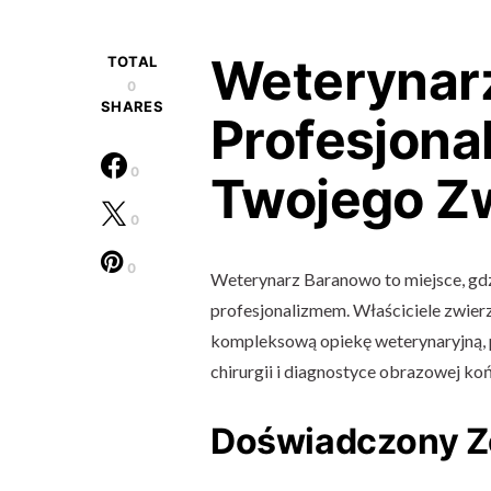
Weterynar
TOTAL
0
SHARES
Profesjona
0
Twojego Zw
0
0
Weterynarz Baranowo to miejsce, gdzi
profesjonalizmem. Właściciele zwier
kompleksową opiekę weterynaryjną, 
chirurgii i diagnostyce obrazowej ko
Doświadczony Z