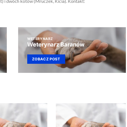
) i dwóch kotów (Mruczek, Kicia). Kontakt:
WETERYNARZ
Weterynarz Baranów
ZOBACZ POST