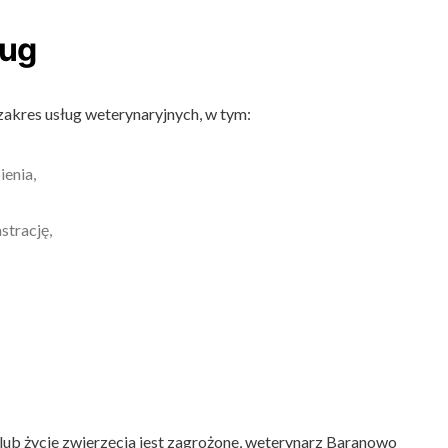
ług
akres usług weterynaryjnych, w tym:
ienia,
astrację,
lub życie zwierzęcia jest zagrożone, weterynarz Baranowo