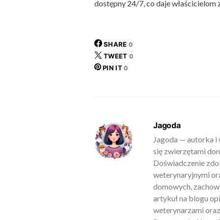
dostępny 24/7, co daje właścicielom
SHARE
0
TWEET
0
PIN IT
0
Jagoda
Jagoda — autorka i 
się zwierzętami do
Doświadczenie zdob
weterynaryjnymi ora
domowych, zachowan
artykuł na blogu o
weterynarzami oraz