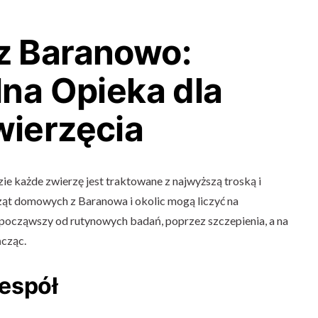
z Baranowo:
lna Opieka dla
ierzęcia
e każde zwierzę jest traktowane z najwyższą troską i
ząt domowych z Baranowa i okolic mogą liczyć na
począwszy od rutynowych badań, poprzez szczepienia, a na
ńcząc.
espół