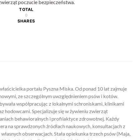
 zwierząt poczucie bezpieczeństwa.
TOTAL
0
SHARES
właścicielka portalu Pyszna Miska. Od ponad 10 lat zajmuje
mowymi, ze szczególnym uwzględnieniem psów i kotów.
ywała współpracując z lokalnymi schroniskami, klinikami
z hodowcami. Specjalizuje się w żywieniu zwierząt
iach behawioralnych i profilaktyce zdrowotnej. Każdy
piera na sprawdzonych źródłach naukowych, konsultacjach z
 własnych obserwacjach. Stała opiekunka trzech psów (Maja,