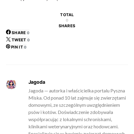
TOTAL
0
SHARES
SHARE
0
TWEET
0
PIN IT
0
Jagoda
Jagoda — autorka i właścicielka portalu Pyszna
Miska. Od ponad 10 lat zajmuje się zwierzętami
domowymi, ze szczególnym uwzględnieniem
psów i kotów. Doświadczenie zdobywała
współpracując z lokalnymi schroniskami,
klinikami weterynaryjnymi oraz hodowcami.
Specjalizuje się w żywieniu zwierząt domowych,