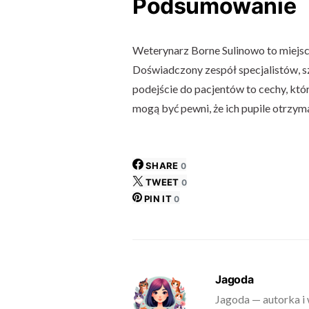
Podsumowanie
Weterynarz Borne Sulinowo to miejsce
Doświadczony zespół specjalistów, s
podejście do pacjentów to cechy, któr
mogą być pewni, że ich pupile otrzym
SHARE
0
TWEET
0
PIN IT
0
Jagoda
Jagoda — autorka i 