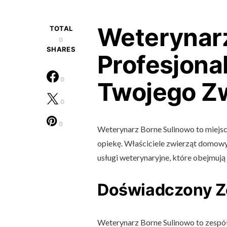
Weterynarz
TOTAL
0
SHARES
Profesjona
0
Twojego Zw
0
0
Weterynarz Borne Sulinowo to miejsce
opiekę. Właściciele zwierząt domowy
usługi weterynaryjne, które obejmują 
Doświadczony Z
Weterynarz Borne Sulinowo to zespół