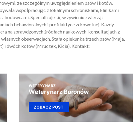
mowymi, ze szczególnym uwzględnieniem psów i kotów.
ywała współpracując z lokalnymi schroniskami, klinikami
z hodowcami. Specjalizuje się w żywieniu zwierząt
iach behawioralnych i profilaktyce zdrowotnej. Każdy
piera na sprawdzonych źródłach naukowych, konsultacjach z
 własnych obserwacjach. Stała opiekunka trzech psów (Maja,
) i dwóch kotów (Mruczek, Kicia). Kontakt:
WETERYNARZ
Weterynarz Boronów
ZOBACZ POST