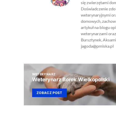
się zwierzętami do
Doświadczenie zdob
weterynaryjnymi ora
domowych, zachowan
artykuł na blogu o
weterynarzami oraz
Bursztynek, Aksamit
jagoda@pmiska.pl
WETERYNARZ
Weterynarz Borek Wielkopolski
ZOBACZ POST