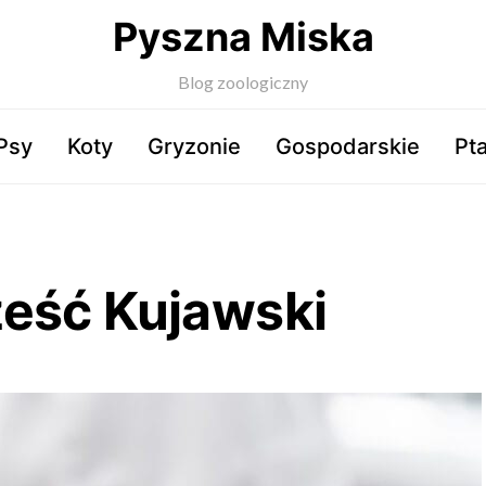
Pyszna Miska
Blog zoologiczny
Psy
Koty
Gryzonie
Gospodarskie
Pta
eść Kujawski