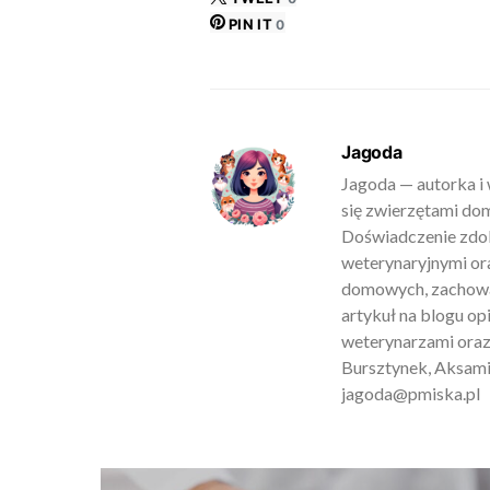
PIN IT
0
Jagoda
Jagoda — autorka i 
się zwierzętami do
Doświadczenie zdob
weterynaryjnymi ora
domowych, zachowan
artykuł na blogu o
weterynarzami oraz
Bursztynek, Aksamit
jagoda@pmiska.pl