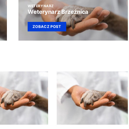
WETERYNARZ
Weterynarz Brzeźnica
ZOBACZ POST