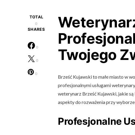
Weterynarz
TOTAL
0
SHARES
Profesjona
0
Twojego Zw
0
0
Brześć Kujawski to małe miasto w w
profesjonalnymi usługami weterynaryj
weterynarz Brześć Kujawski, jakie są k
aspekty do rozważenia przy wyborze 
Profesjonalne U