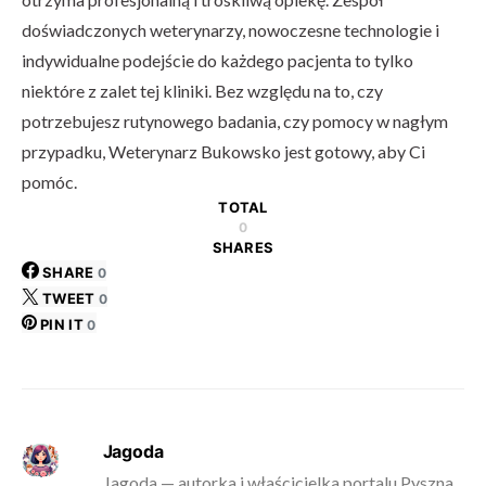
doświadczonych weterynarzy, nowoczesne technologie i
indywidualne podejście do każdego pacjenta to tylko
niektóre z zalet tej kliniki. Bez względu na to, czy
potrzebujesz rutynowego badania, czy pomocy w nagłym
przypadku, Weterynarz Bukowsko jest gotowy, aby Ci
pomóc.
TOTAL
0
SHARES
SHARE
0
TWEET
0
PIN IT
0
Jagoda
Jagoda — autorka i właścicielka portalu Pyszna