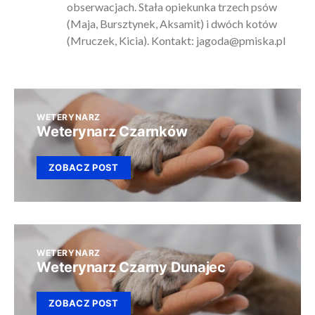
obserwacjach. Stała opiekunka trzech psów
(Maja, Bursztynek, Aksamit) i dwóch kotów
(Mruczek, Kicia). Kontakt:
jagoda@pmiska.pl
WETERYNARZ
Weterynarz Czarnków
ZOBACZ POST
WETERYNARZ
Weterynarz Czarny Dunajec
ZOBACZ POST