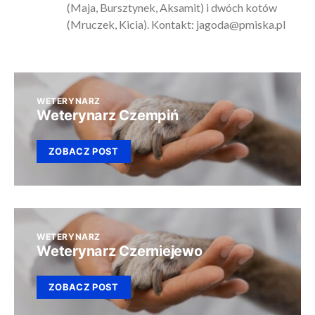
(Maja, Bursztynek, Aksamit) i dwóch kotów
(Mruczek, Kicia). Kontakt:
jagoda@pmiska.pl
WETERYNARZ
Weterynarz Czempiń
ZOBACZ POST
WETERYNARZ
Weterynarz Czerniejewo
ZOBACZ POST