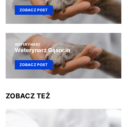
ZOBACZ POST
WETERYNARZ
Weterynarz Gąsocin
ZOBACZ POST
ZOBACZ TEŻ