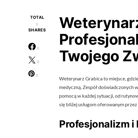
Weterynarz
TOTAL
0
SHARES
Profesjona
0
Twojego Zw
0
0
Weterynarz Grabica to miejsce, gdzie
medyczną. Zespół doświadczonych we
pomocą w każdej sytuacji, od rutyno
się bliżej usługom oferowanym przez
Profesjonalizm 