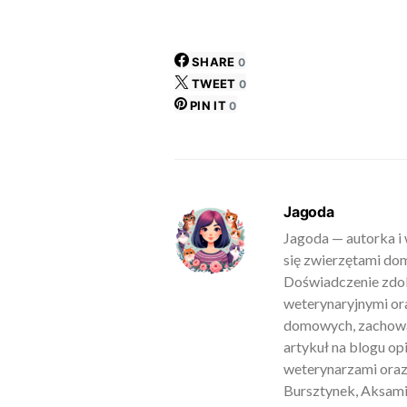
SHARE
0
TWEET
0
PIN IT
0
Jagoda
Jagoda — autorka i 
się zwierzętami do
Doświadczenie zdob
weterynaryjnymi ora
domowych, zachowan
artykuł na blogu o
weterynarzami oraz
Bursztynek, Aksamit