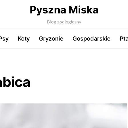
Pyszna Miska
Blog zoologiczny
Psy
Koty
Gryzonie
Gospodarskie
Pta
abica