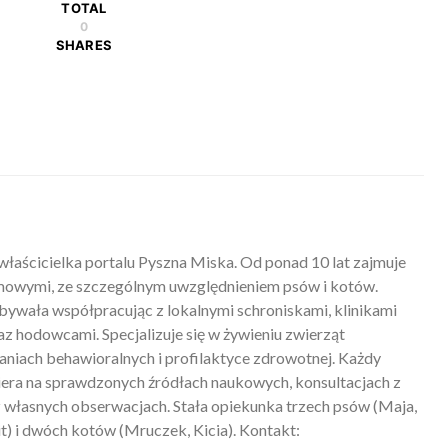
TOTAL
0
SHARES
właścicielka portalu Pyszna Miska. Od ponad 10 lat zajmuje
mowymi, ze szczególnym uwzględnieniem psów i kotów.
ywała współpracując z lokalnymi schroniskami, klinikami
z hodowcami. Specjalizuje się w żywieniu zwierząt
iach behawioralnych i profilaktyce zdrowotnej. Każdy
piera na sprawdzonych źródłach naukowych, konsultacjach z
 własnych obserwacjach. Stała opiekunka trzech psów (Maja,
) i dwóch kotów (Mruczek, Kicia). Kontakt: