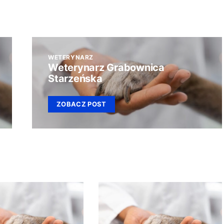
WETERYNARZ
Weterynarz Grabownica
Starzeńska
ZOBACZ POST