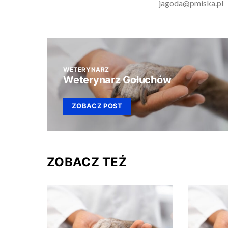
jagoda@pmiska.pl
WETERYNARZ
Weterynarz Gołuchów
ZOBACZ POST
ZOBACZ TEŻ