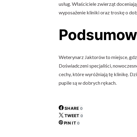
usług. Właściciele zwierząt docenia
wyposażenie kliniki oraz troskę o dobr
Podsumow
Weterynarz Jaktorów to miejsce, gdzi
Doświadczeni specjaliści, nowoczesn
cechy, które wyróżniają tę klinikę. D
pupile są w dobrych rękach.
SHARE
0
TWEET
0
PIN IT
0