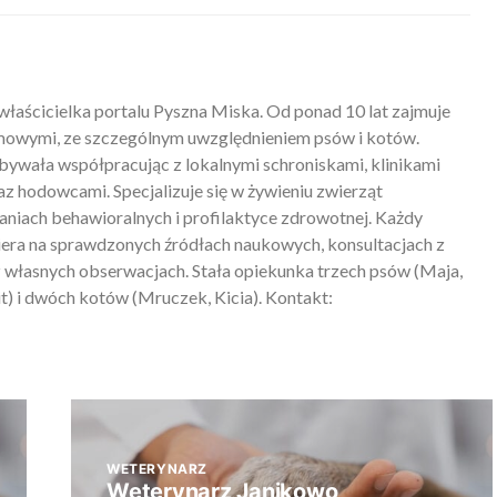
właścicielka portalu Pyszna Miska. Od ponad 10 lat zajmuje
mowymi, ze szczególnym uwzględnieniem psów i kotów.
ywała współpracując z lokalnymi schroniskami, klinikami
z hodowcami. Specjalizuje się w żywieniu zwierząt
iach behawioralnych i profilaktyce zdrowotnej. Każdy
piera na sprawdzonych źródłach naukowych, konsultacjach z
 własnych obserwacjach. Stała opiekunka trzech psów (Maja,
) i dwóch kotów (Mruczek, Kicia). Kontakt:
WETERYNARZ
Weterynarz Janikowo