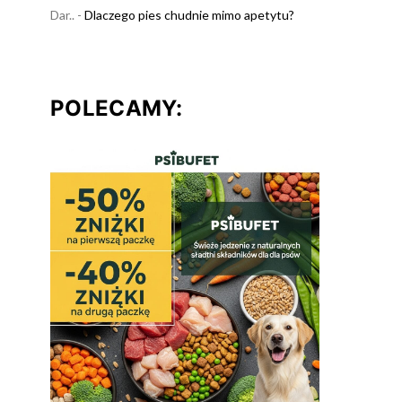
Dar..
-
Dlaczego pies chudnie mimo apetytu?
POLECAMY:
Weterynarz Pieńsk
Weterynarz
Mazowie