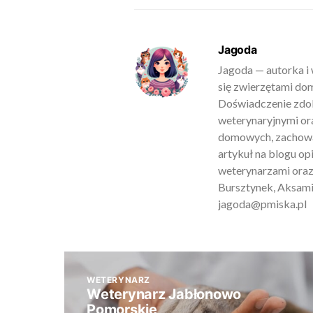
Jagoda
Jagoda — autorka i 
się zwierzętami do
Doświadczenie zdob
weterynaryjnymi ora
domowych, zachowan
artykuł na blogu o
weterynarzami oraz
Bursztynek, Aksamit
jagoda@pmiska.pl
WETERYNARZ
Weterynarz Jabłonowo
Pomorskie