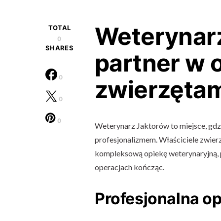
Weterynarz
TOTAL
0
SHARES
partner w 
0
zwierzęta
0
0
Weterynarz Jaktorów to miejsce, gdzi
profesjonalizmem. Właściciele zwier
kompleksową opiekę weterynaryjną, 
operacjach kończąc.
Profesjonalna o