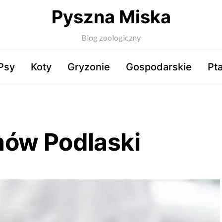
Pyszna Miska
Blog zoologiczny
Psy
Koty
Gryzonie
Gospodarskie
Pta
nów Podlaski