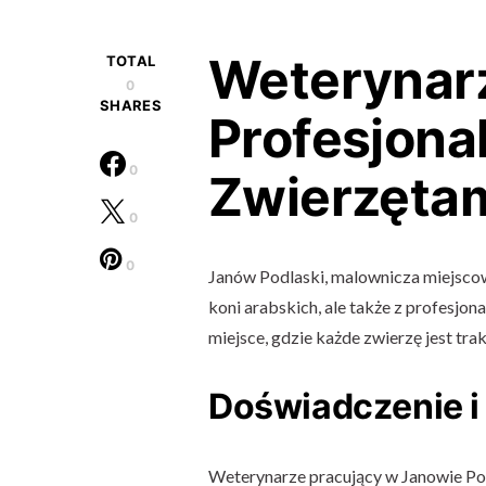
Weterynarz
TOTAL
0
SHARES
Profesjona
0
Zwierzęta
0
0
Janów Podlaski, malownicza miejscow
koni arabskich, ale także z profesjon
miejsce, gdzie każde zwierzę jest tr
Doświadczenie i
Weterynarze pracujący w Janowie Pod