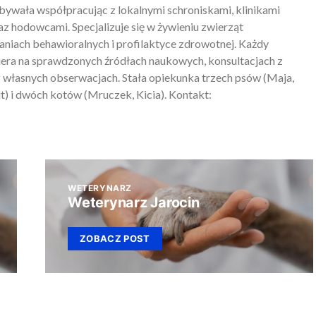
ywała współpracując z lokalnymi schroniskami, klinikami
z hodowcami. Specjalizuje się w żywieniu zwierząt
iach behawioralnych i profilaktyce zdrowotnej. Każdy
piera na sprawdzonych źródłach naukowych, konsultacjach z
 własnych obserwacjach. Stała opiekunka trzech psów (Maja,
) i dwóch kotów (Mruczek, Kicia). Kontakt:
WETERYNARZ
Weterynarz Jarocin
ZOBACZ POST