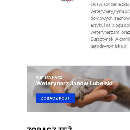
Doświadczenie zdob
weterynaryjnymi ora
domowych, zachowan
artykuł na blogu o
weterynarzami oraz
Bursztynek, Aksamit
jagoda@pmiska.pl
WETERYNARZ
Weterynarz Janów Lubelski
ZOBACZ POST