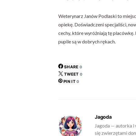
Weterynarz Janów Podlaski to miejsce
opiekę. Doświadczeni specjaliści, no
cechy, które wyróżniają tę placówkę. 
pupile są w dobrych rękach.
SHARE
0
TWEET
0
PIN IT
0
Jagoda
Jagoda — autorka i 
się zwierzętami do