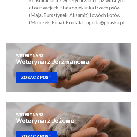
konsultacjach z weterynarzami oraz własnych
obserwacjach. Stała opiekunka trzech psów
(Maja, Bursztynek, Aksamit) i dwóch kotów
(Mruczek, Kicia). Kontakt:
jagoda@pmiska.pl
WETERYNARZ
Weterynarz Jerzmanowa
ZOBACZ POST
WETERYNARZ
Weterynarz Jeżowe
ZOBACZ POST