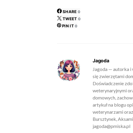
SHARE
0
TWEET
0
PIN IT
0
Jagoda
Jagoda — autorka i 
się zwierzętami do
Doświadczenie zdob
weterynaryjnymi ora
domowych, zachowan
artykuł na blogu o
weterynarzami oraz
Bursztynek, Aksamit
jagoda@pmiska.pl