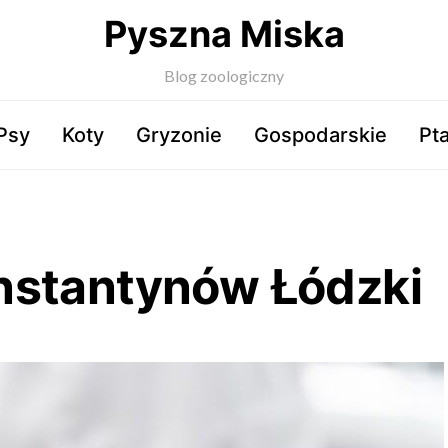
Pyszna Miska
Blog zoologiczny
Psy
Koty
Gryzonie
Gospodarskie
Pta
nstantynów Łódzki