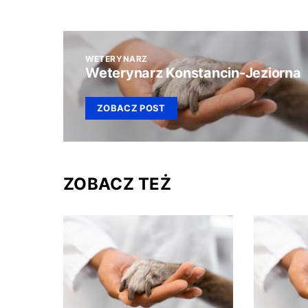
WETERYNARZ
Weterynarz Konstancin-Jeziorna
ZOBACZ POST
ZOBACZ TEŻ