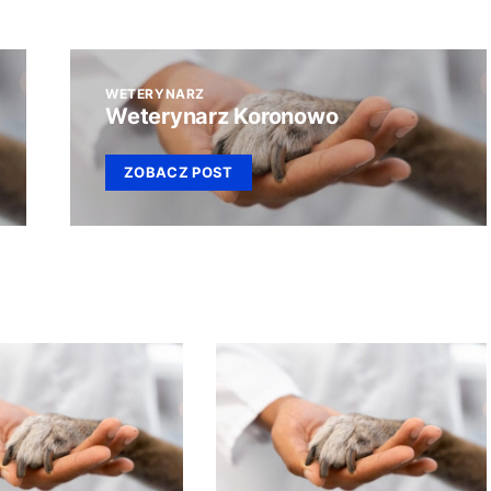
WETERYNARZ
Weterynarz Koronowo
ZOBACZ POST