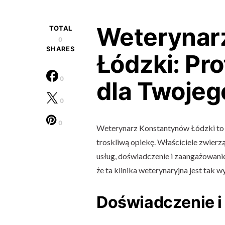
Weterynar
TOTAL
0
SHARES
Łódzki: Pr
0
dla Twojeg
0
0
Weterynarz Konstantynów Łódzki to m
troskliwą opiekę. Właściciele zwier
usług, doświadczenie i zaangażowanie 
że ta klinika weterynaryjna jest tak 
Doświadczenie i 