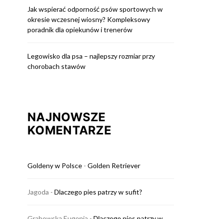
Jak wspierać odporność psów sportowych w
okresie wczesnej wiosny? Kompleksowy
poradnik dla opiekunów i trenerów
Legowisko dla psa – najlepszy rozmiar przy
chorobach stawów
NAJNOWSZE
KOMENTARZE
Goldeny w Polsce
-
Golden Retriever
Jagoda
-
Dlaczego pies patrzy w sufit?
Grabowska Eugenia
-
Dlaczego pies patrzy w