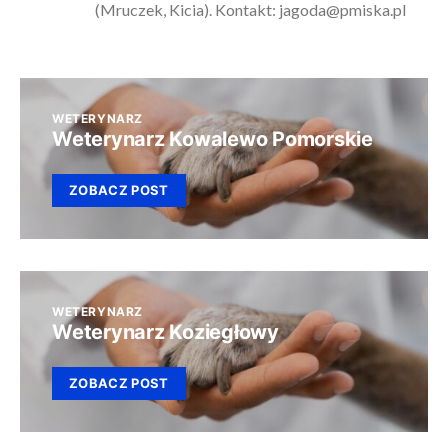
(Mruczek, Kicia). Kontakt:
jagoda@pmiska.pl
WETERYNARZ
Weterynarz Kowalewo Pomorskie
ZOBACZ POST
WETERYNARZ
Weterynarz Koziegłowy
ZOBACZ POST