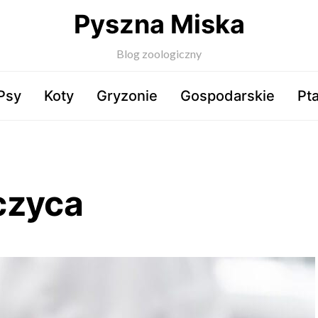
Pyszna Miska
Blog zoologiczny
Psy
Koty
Gryzonie
Gospodarskie
Pta
czyca