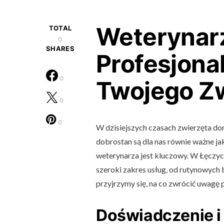
Weterynar
TOTAL
0
SHARES
Profesjona
0
Twojego Zw
0
0
W dzisiejszych czasach zwierzęta dom
dobrostan są dla nas równie ważne j
weterynarza jest kluczowy. W Łęczycy
szeroki zakres usług, od rutynowych
przyjrzymy się, na co zwrócić uwagę
Doświadczenie i 