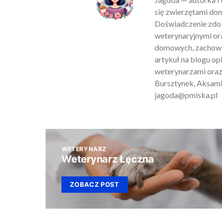
się zwierzętami do
Doświadczenie zdob
weterynaryjnymi ora
domowych, zachowan
artykuł na blogu o
weterynarzami oraz
Bursztynek, Aksamit
jagoda@pmiska.pl
WETERYNARZ
Weterynarz Łęczna
ZOBACZ POST