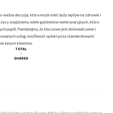
 ważna decyzja, która może mieć duży wpływ na zdrowie i
zycy znajdziemy wiele gabinetów weterynaryjnych, które
ych pupili. Pamiętajmy, że kluczowe jest doświadczenie i
erowanych usług, możliwość opieki poza standardowymi
ie innych klientów.
TOTAL
0
SHARES
właścicielka portalu Pyszna Miska. Od ponad 10 lat zajmuje