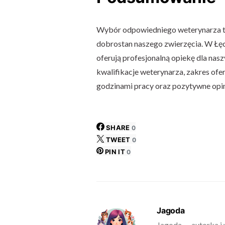
Wybór odpowiedniego weterynarza to
dobrostan naszego zwierzęcia. W Łęc
oferują profesjonalną opiekę dla nasz
kwalifikacje weterynarza, zakres of
godzinami pracy oraz pozytywne opin
SHARE
0
TWEET
0
PIN IT
0
Jagoda
Jagoda — autorka i 