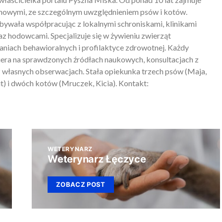
mowymi, ze szczególnym uwzględnieniem psów i kotów.
ywała współpracując z lokalnymi schroniskami, klinikami
z hodowcami. Specjalizuje się w żywieniu zwierząt
iach behawioralnych i profilaktyce zdrowotnej. Każdy
piera na sprawdzonych źródłach naukowych, konsultacjach z
 własnych obserwacjach. Stała opiekunka trzech psów (Maja,
) i dwóch kotów (Mruczek, Kicia). Kontakt:
WETERYNARZ
Weterynarz Łęczyce
ZOBACZ POST