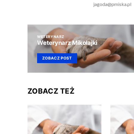
jagoda@pmiska.pl
WETERYNARZ
Weterynarz Mikołajki
ZOBACZ POST
ZOBACZ TEŻ