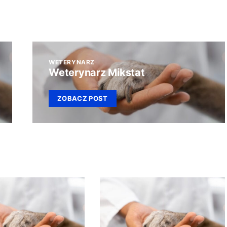
WETERYNARZ
Weterynarz Mikstat
ZOBACZ POST