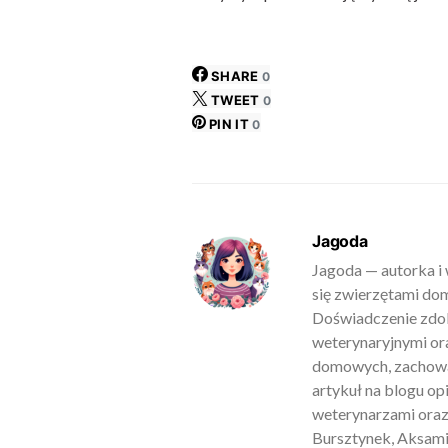
SHARE
0
TWEET
0
PIN IT
0
Jagoda
Jagoda — autorka i 
się zwierzętami do
Doświadczenie zdob
weterynaryjnymi ora
domowych, zachowan
artykuł na blogu o
weterynarzami oraz
Bursztynek, Aksamit