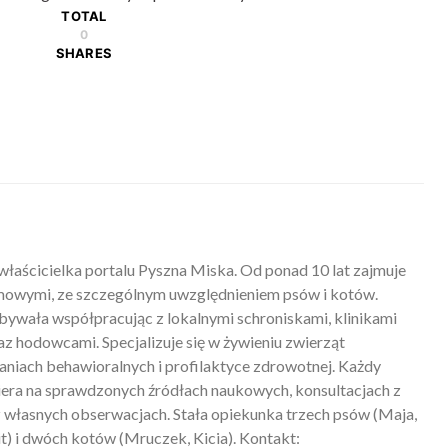
TOTAL
0
SHARES
właścicielka portalu Pyszna Miska. Od ponad 10 lat zajmuje
mowymi, ze szczególnym uwzględnieniem psów i kotów.
ywała współpracując z lokalnymi schroniskami, klinikami
z hodowcami. Specjalizuje się w żywieniu zwierząt
iach behawioralnych i profilaktyce zdrowotnej. Każdy
piera na sprawdzonych źródłach naukowych, konsultacjach z
 własnych obserwacjach. Stała opiekunka trzech psów (Maja,
) i dwóch kotów (Mruczek, Kicia). Kontakt: