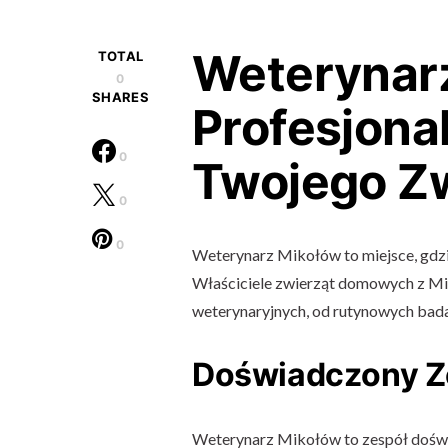
Weterynar
TOTAL
0
SHARES
Profesjona
0
Twojego Zw
0
0
Weterynarz Mikołów to miejsce, gdzie
Właściciele zwierząt domowych z Mik
weterynaryjnych, od rutynowych bada
Doświadczony Z
Weterynarz Mikołów to zespół doświa