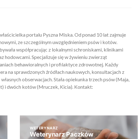
właścicielka portalu Pyszna Miska. Od ponad 10 lat zajmuje
mowymi, ze szczególnym uwzględnieniem psów i kotów.
ywała współpracując z lokalnymi schroniskami, klinikami
z hodowcami. Specjalizuje się w żywieniu zwierząt
iach behawioralnych i profilaktyce zdrowotnej. Każdy
piera na sprawdzonych źródłach naukowych, konsultacjach z
 własnych obserwacjach. Stała opiekunka trzech psów (Maja,
) i dwóch kotów (Mruczek, Kicia). Kontakt:
WETERYNARZ
Weterynarz Paczków