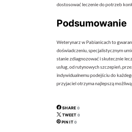
dostosować leczenie do potrzeb konk
Podsumowanie
Weterynarz w Pabianicach to gwaranc
doświadczeniu, specjalistycznym um
stanie zdiagnozować i skutecznie lecz
usług, od rutynowych szczepień, przez 
indywidualnemu podejściu do każdeg
przyjaciel otrzyma najlepszą możliwą
SHARE
0
TWEET
0
PIN IT
0