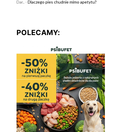
Dar..
-
Dlaczego pies chudnie mimo apetytu?
POLECAMY:
Weterynarz Pieńsk
Weterynarz
Mazowie