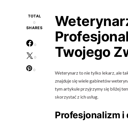
Weterynarz
TOTAL
0
SHARES
Profesjona
0
Twojego Z
0
0
Weterynarz to nie tylko lekarz, ale t
znajduje się wiele gabinetów weteryna
tym artykule przyjrzymy się bliżej t
skorzystać z ich usług.
Profesjonalizm 