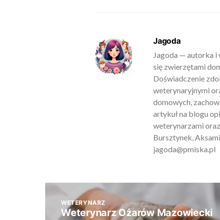
Jagoda
Jagoda — autorka i 
się zwierzętami do
Doświadczenie zdob
weterynaryjnymi ora
domowych, zachowan
artykuł na blogu o
weterynarzami oraz
Bursztynek, Aksamit
jagoda@pmiska.pl
WETERYNARZ
Weterynarz Ożarów Mazowiecki