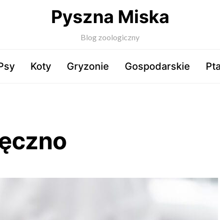
Pyszna Miska
Blog zoologiczny
Psy
Koty
Gryzonie
Gospodarskie
Pta
jęczno