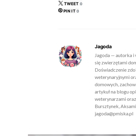
TWEET
0
PIN IT
0
Jagoda
Jagoda — autorka i 
się zwierzętami do
Doświadczenie zdob
weterynaryjnymi ora
domowych, zachowan
artykuł na blogu o
weterynarzami oraz
Bursztynek, Aksamit
jagoda@pmiska.pl