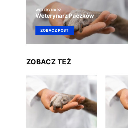
WETERYNARZ
Weterynarz Paczków
ZOBACZ POST
ZOBACZ TEŻ