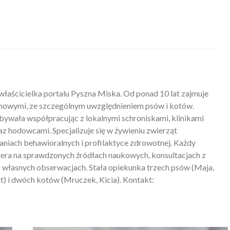
właścicielka portalu Pyszna Miska. Od ponad 10 lat zajmuje
mowymi, ze szczególnym uwzględnieniem psów i kotów.
ywała współpracując z lokalnymi schroniskami, klinikami
z hodowcami. Specjalizuje się w żywieniu zwierząt
iach behawioralnych i profilaktyce zdrowotnej. Każdy
piera na sprawdzonych źródłach naukowych, konsultacjach z
 własnych obserwacjach. Stała opiekunka trzech psów (Maja,
) i dwóch kotów (Mruczek, Kicia). Kontakt: