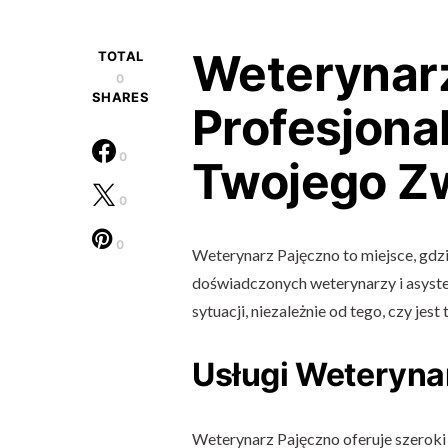
Weterynarz
TOTAL
0
SHARES
Profesjona
0
Twojego Zw
0
0
Weterynarz Pajęczno to miejsce, gdzi
doświadczonych weterynarzy i asyst
sytuacji, niezależnie od tego, czy jes
Usługi Weteryna
Weterynarz Pajęczno oferuje szeroki 