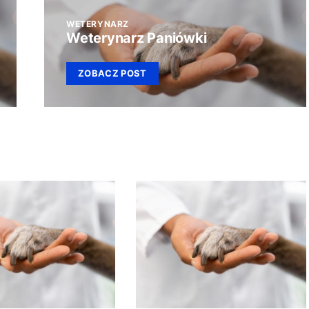
WETERYNARZ
Weterynarz Paniówki
ZOBACZ POST