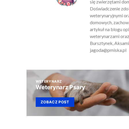
się zwierzętami do
Doświadczenie zdob
weterynaryjnymi ora
domowych, zachowan
artykuł na blogu o
weterynarzami oraz
Bursztynek, Aksamit
jagoda@pmiska.pl
WETERYNARZ
Weterynarz Psary
ZOBACZ POST