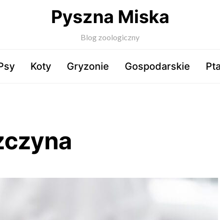
Pyszna Miska
Blog zoologiczny
Psy
Koty
Gryzonie
Gospodarskie
Pta
zczyna