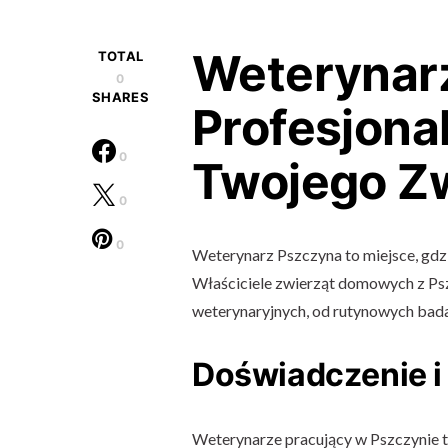
Weterynar
TOTAL
0
SHARES
Profesjona
0
Twojego Zw
0
0
Weterynarz Pszczyna to miejsce, gdzi
Właściciele zwierząt domowych z Pszc
weterynaryjnych, od rutynowych bada
Doświadczenie i 
Weterynarze pracujący w Pszczynie t