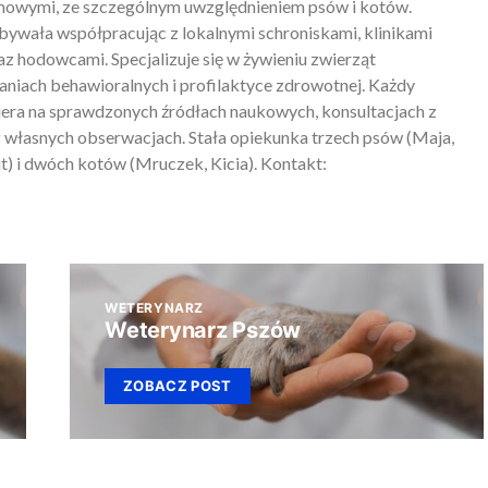
mowymi, ze szczególnym uwzględnieniem psów i kotów.
ywała współpracując z lokalnymi schroniskami, klinikami
z hodowcami. Specjalizuje się w żywieniu zwierząt
iach behawioralnych i profilaktyce zdrowotnej. Każdy
piera na sprawdzonych źródłach naukowych, konsultacjach z
 własnych obserwacjach. Stała opiekunka trzech psów (Maja,
) i dwóch kotów (Mruczek, Kicia). Kontakt:
WETERYNARZ
Weterynarz Pszów
ZOBACZ POST