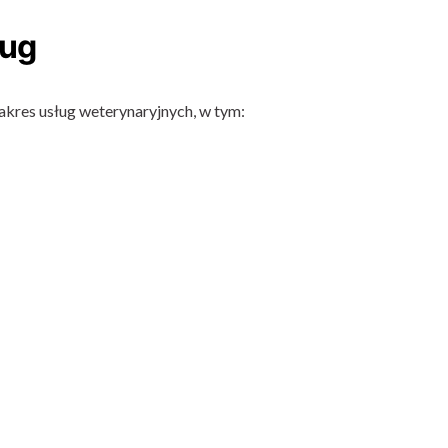
ług
akres usług weterynaryjnych, w tym: