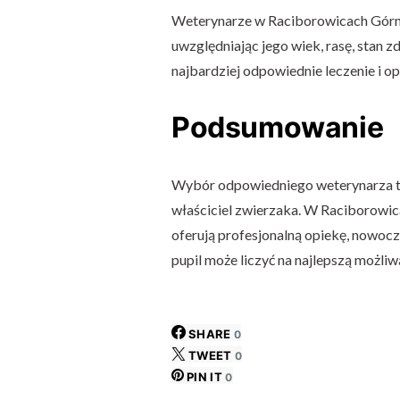
Weterynarze w Raciborowicach Górny
uwzględniając jego wiek, rasę, stan zd
najbardziej odpowiednie leczenie i op
Podsumowanie
Wybór odpowiedniego weterynarza to 
właściciel zwierzaka. W Raciborowica
oferują profesjonalną opiekę, nowocz
pupil może liczyć na najlepszą możliw
SHARE
0
TWEET
0
PIN IT
0