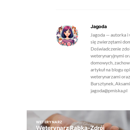
Jagoda
Jagoda — autorka i 
się zwierzętami do
Doświadczenie zdob
weterynaryjnymi ora
domowych, zachowan
artykuł na blogu o
weterynarzami oraz
Bursztynek, Aksamit
jagoda@pmiska.pl
WETERYNARZ
Weterynarz Rabka-Zdrój