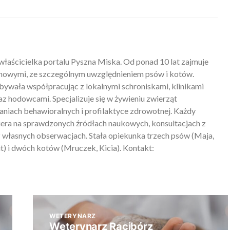
właścicielka portalu Pyszna Miska. Od ponad 10 lat zajmuje
mowymi, ze szczególnym uwzględnieniem psów i kotów.
ywała współpracując z lokalnymi schroniskami, klinikami
z hodowcami. Specjalizuje się w żywieniu zwierząt
iach behawioralnych i profilaktyce zdrowotnej. Każdy
piera na sprawdzonych źródłach naukowych, konsultacjach z
 własnych obserwacjach. Stała opiekunka trzech psów (Maja,
) i dwóch kotów (Mruczek, Kicia). Kontakt:
WETERYNARZ
Weterynarz Racibórz