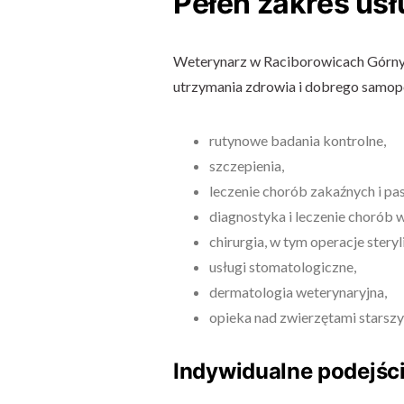
Pełen zakres usł
Weterynarz w Raciborowicach Górnych
utrzymania zdrowia i dobrego samopoc
rutynowe badania kontrolne,
szczepienia,
leczenie chorób zakaźnych i pa
diagnostyka i leczenie chorób
chirurgia, w tym operacje steryliz
usługi stomatologiczne,
dermatologia weterynaryjna,
opieka nad zwierzętami starszy
Indywidualne podejśc