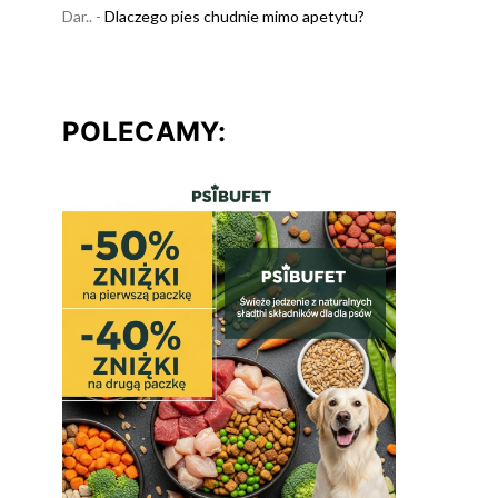
Dar..
-
Dlaczego pies chudnie mimo apetytu?
POLECAMY:
Weterynarz Pieńsk
Weterynarz
Mazowie