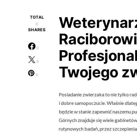
Weterynar
TOTAL
0
SHARES
Raciborowi
0
Profesjona
0
Twojego z
0
Posiadanie zwierzaka to nie tylko ra
i dobre samopoczucie. Właśnie dlateg
będzie w stanie zapewnić naszemu pu
Górnych znajduje się wiele gabinetów
rutynowych badań, przez szczepienia