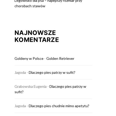
Legowisko dla psa – najlepszy rozmiar przy
chorobach stawów
NAJNOWSZE
KOMENTARZE
Goldeny w Polsce
-
Golden Retriever
Jagoda
-
Dlaczego pies patrzy w sufit?
Grabowska Eugenia
-
Dlaczego pies patrzy w
sufit?
Jagoda
-
Dlaczego pies chudnie mimo apetytu?