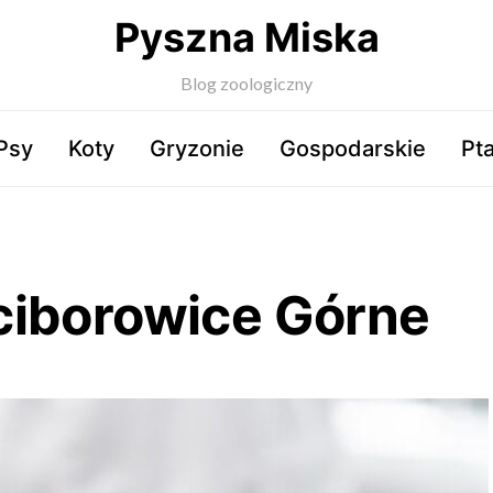
Pyszna Miska
Blog zoologiczny
Psy
Koty
Gryzonie
Gospodarskie
Pta
ciborowice Górne