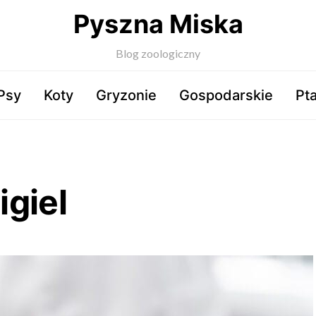
Pyszna Miska
Blog zoologiczny
Psy
Koty
Gryzonie
Gospodarskie
Pta
giel