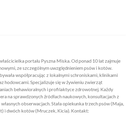
właścicielka portalu Pyszna Miska. Od ponad 10 lat zajmuje
mowymi, ze szczególnym uwzględnieniem psów i kotów.
ywała współpracując z lokalnymi schroniskami, klinikami
z hodowcami. Specjalizuje się w żywieniu zwierząt
iach behawioralnych i profilaktyce zdrowotnej. Każdy
piera na sprawdzonych źródłach naukowych, konsultacjach z
 własnych obserwacjach. Stała opiekunka trzech psów (Maja,
) i dwóch kotów (Mruczek, Kicia). Kontakt: