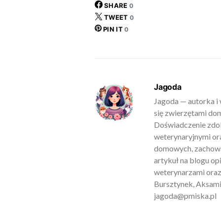
SHARE
0
TWEET
0
PIN IT
0
Jagoda
Jagoda — autorka i 
się zwierzętami do
Doświadczenie zdob
weterynaryjnymi ora
domowych, zachowan
artykuł na blogu o
weterynarzami oraz
Bursztynek, Aksamit
jagoda@pmiska.pl