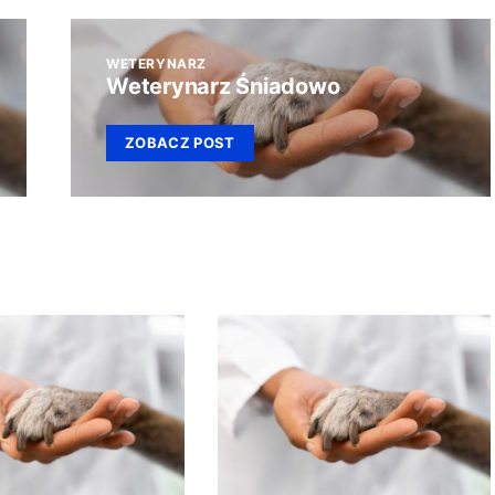
WETERYNARZ
Weterynarz Śniadowo
ZOBACZ POST