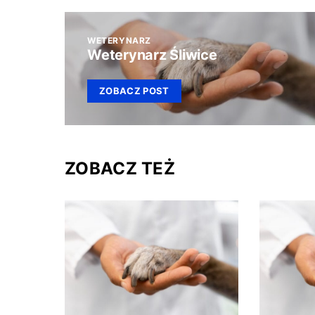
WETERYNARZ
Weterynarz Śliwice
ZOBACZ POST
ZOBACZ TEŻ