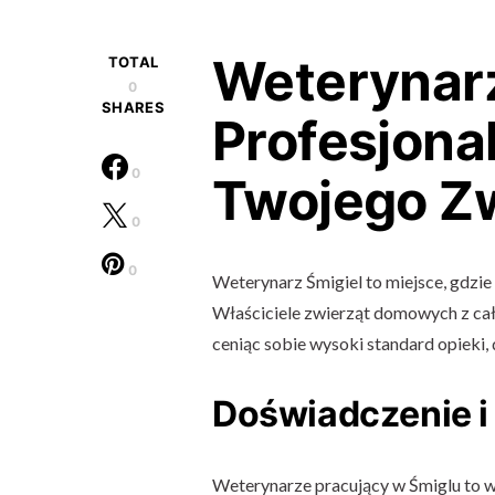
Weterynarz
TOTAL
0
SHARES
Profesjona
0
Twojego Zw
0
0
Weterynarz Śmigiel to miejsce, gdzie
Właściciele zwierząt domowych z cał
ceniąc sobie wysoki standard opieki,
Doświadczenie i 
Weterynarze pracujący w Śmiglu to w