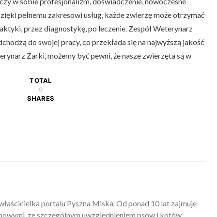
ączy w sobie profesjonalizm, doświadczenie, nowoczesne
Dzięki pełnemu zakresowi usług, każde zwierzę może otrzymać
aktyki, przez diagnostykę, po leczenie. Zespół Weterynarz
podchodzą do swojej pracy, co przekłada się na najwyższą jakość
rynarz Żarki, możemy być pewni, że nasze zwierzęta są w
TOTAL
0
SHARES
właścicielka portalu Pyszna Miska. Od ponad 10 lat zajmuje
mowymi, ze szczególnym uwzględnieniem psów i kotów.