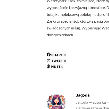
Weterynarz Żarki to miejsce, które ł
wyposażenie i przyjazną atmosferę. 
tutaj kompleksową opiekę – od profil
Żarki to specjaliści, którzy z pasją 
świadczonych usług. Wybierając Wete
dobrych rękach.
SHARE
0
TWEET
0
PIN IT
0
Jagoda
Jagoda — autorka i 
się zwierzętami do