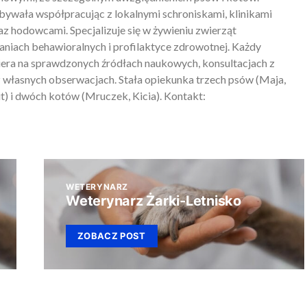
ywała współpracując z lokalnymi schroniskami, klinikami
z hodowcami. Specjalizuje się w żywieniu zwierząt
iach behawioralnych i profilaktyce zdrowotnej. Każdy
piera na sprawdzonych źródłach naukowych, konsultacjach z
 własnych obserwacjach. Stała opiekunka trzech psów (Maja,
) i dwóch kotów (Mruczek, Kicia). Kontakt:
WETERYNARZ
Weterynarz Żarki-Letnisko
ZOBACZ POST