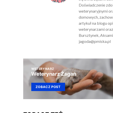
Doświadczenie zdob
weterynaryjnymi ora
domowych, zachowan
artykuł na blogu o
weterynarzami oraz
Bursztynek, Aksamit
jagoda@pmiska.pl
WETERYNARZ
Weterynarz Żagań
ZOBACZ POST