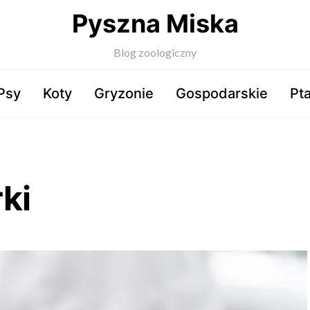
Pyszna Miska
Blog zoologiczny
Psy
Koty
Gryzonie
Gospodarskie
Pta
ki