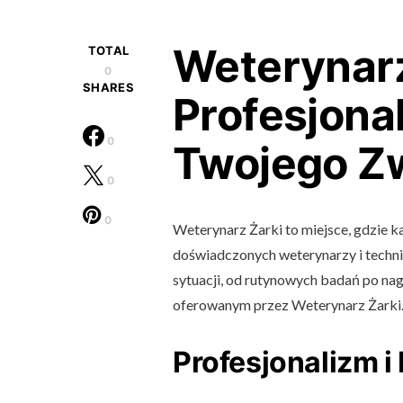
Weterynarz
TOTAL
0
SHARES
Profesjona
0
Twojego Zw
0
0
Weterynarz Żarki to miejsce, gdzie k
doświadczonych weterynarzy i techn
sytuacji, od rutynowych badań po nag
oferowanym przez Weterynarz Żarki
Profesjonalizm 