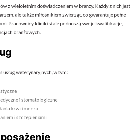
tów z wieloletnim doświadczeniem w branży. Każdy z nich jest
rzem, ale także miłośnikiem zwierząt, co gwarantuje pełne
i. Pracownicy kliniki stale podnoszą swoje kwalifikacje,
encjach branżowych.
ług
s usług weterynaryjnych, w tym:
ostyczne
pedyczne i stomatologiczne
dania krwi i moczu
aniem i szczepieniami
posażenie