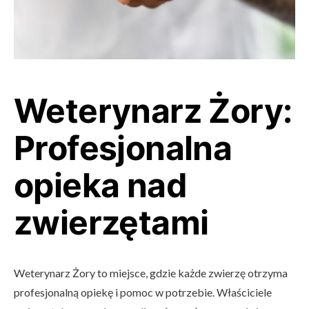
Weterynarz Żory:
Profesjonalna
opieka nad
zwierzętami
Weterynarz Żory to miejsce, gdzie każde zwierzę otrzyma
profesjonalną opiekę i pomoc w potrzebie. Właściciele