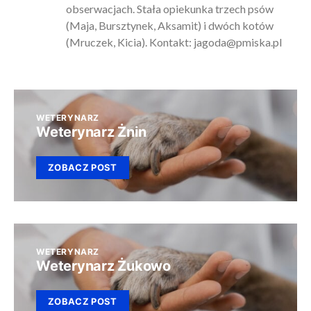
obserwacjach. Stała opiekunka trzech psów
(Maja, Bursztynek, Aksamit) i dwóch kotów
(Mruczek, Kicia). Kontakt:
jagoda@pmiska.pl
WETERYNARZ
Weterynarz Żnin
ZOBACZ POST
WETERYNARZ
Weterynarz Żukowo
ZOBACZ POST