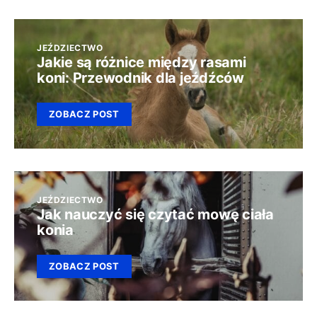
JEŹDZIECTWO
Jakie są różnice między rasami
koni: Przewodnik dla jeźdźców
ZOBACZ POST
JEŹDZIECTWO
Jak nauczyć się czytać mowę ciała
konia
ZOBACZ POST