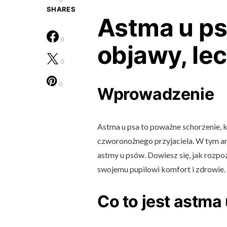
SHARES
Astma u ps
0
objawy, le
0
0
Wprowadzenie
Astma u psa to poważne schorzenie, 
czworonożnego przyjaciela. W tym a
astmy u psów. Dowiesz się, jak rozpo
swojemu pupilowi komfort i zdrowie.
Co to jest astma