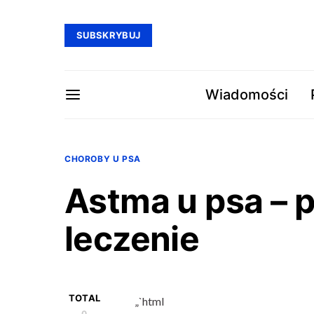
SUBSKRYBUJ
Wiadomości
CHOROBY U PSA
Astma u psa – 
leczenie
TOTAL
„`html
0