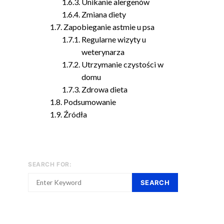
Unikanie alergenów
Zmiana diety
Zapobieganie astmie u psa
Regularne wizyty u
weterynarza
Utrzymanie czystości w
domu
Zdrowa dieta
Podsumowanie
Źródła
SEARCH FOR:
SEARCH