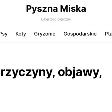
Pyszna Miska
Blog zoologiczny
Psy
Koty
Gryzonie
Gospodarskie
Pta
przyczyny, objawy,