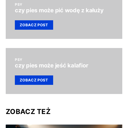
PSY
czy pies może pić wodę z kałuży
ZOBACZ POST
PSY
czy pies może jeść kalafior
ZOBACZ POST
ZOBACZ TEŻ