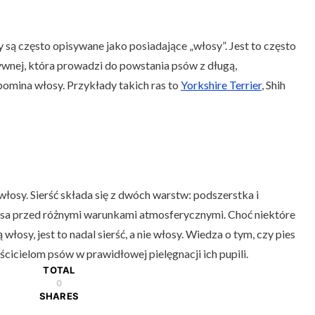
y są często opisywane jako posiadające „włosy”. Jest to często
wnej, która prowadzi do powstania psów z długą,
pomina włosy. Przykłady takich ras to
Yorkshire Terrier
, Shih
włosy. Sierść składa się z dwóch warstw: podszerstka i
sa przed różnymi warunkami atmosferycznymi. Choć niektóre
łosy, jest to nadal sierść, a nie włosy. Wiedza o tym, czy pies
cicielom psów w prawidłowej pielęgnacji ich pupili.
TOTAL
0
SHARES