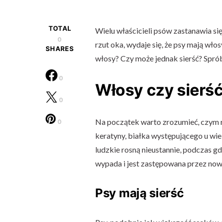
TOTAL
Wielu właścicieli psów zastanawia się
0
rzut oka, wydaje się, że psy mają wł
SHARES
włosy? Czy może jednak sierść? Sprób
0
Włosy czy sierś
0
Na początek warto zrozumieć, czym róż
0
keratyny, białka występującego u wie
ludzkie rosną nieustannie, podczas g
wypada i jest zastępowana przez now
Psy mają sierść