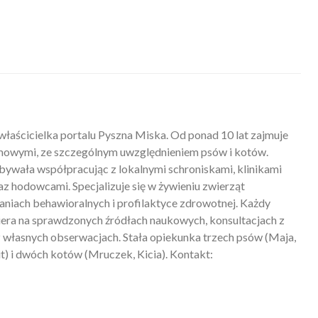
właścicielka portalu Pyszna Miska. Od ponad 10 lat zajmuje
mowymi, ze szczególnym uwzględnieniem psów i kotów.
ywała współpracując z lokalnymi schroniskami, klinikami
z hodowcami. Specjalizuje się w żywieniu zwierząt
iach behawioralnych i profilaktyce zdrowotnej. Każdy
piera na sprawdzonych źródłach naukowych, konsultacjach z
 własnych obserwacjach. Stała opiekunka trzech psów (Maja,
) i dwóch kotów (Mruczek, Kicia). Kontakt: