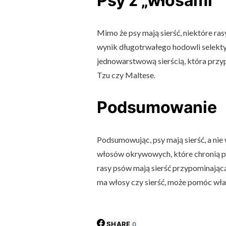
Psy z „włosami”
Mimo że psy mają sierść, niektóre ras
wynik długotrwałego hodowli selekty
jednowarstwową sierścią, która przy
Tzu czy Maltese.
Podsumowanie
Podsumowując, psy mają sierść, a nie 
włosów okrywowych, które chronią p
rasy psów mają sierść przypominającą w
ma włosy czy sierść, może pomóc właś
SHARE
0