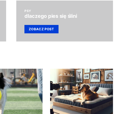
PSY
dlaczego pies się ślini
ZOBACZ POST