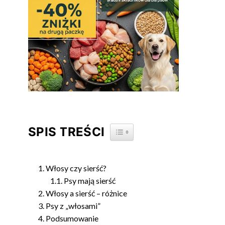
SPIS TREŚCI
TOGGLE TABLE OF CONTENT
Włosy czy sierść?
Psy mają sierść
Włosy a sierść – różnice
Psy z „włosami”
Podsumowanie