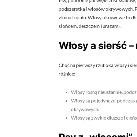
Psy, podobnie jak większość ssaków, m
podszerstka i włosów okrywowych. Pod
zimna i upału. Włosy okrywowe to dłu
słońcem, deszczem i urazami.
Włosy a sierść –
Choć na pierwszy rzut oka włosy i si
różnice:
Włosy rosną nieustannie, podcz
Włosy są pojedyncze, podczas g
okrywowych.
Włosy są zwykle dłuższe i cieńs