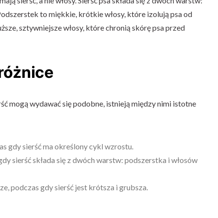
ają sierść, a nie włosy. Sierść psa składa się z dwóch warstw:
szerstek to miękkie, krótkie włosy, które izolują psa od
ższe, sztywniejsze włosy, które chronią skórę psa przed
 różnice
erść mogą wydawać się podobne, istnieją między nimi istotne
as gdy sierść ma określony cykl wzrostu.
dy sierść składa się z dwóch warstw: podszerstka i włosów
ze, podczas gdy sierść jest krótsza i grubsza.