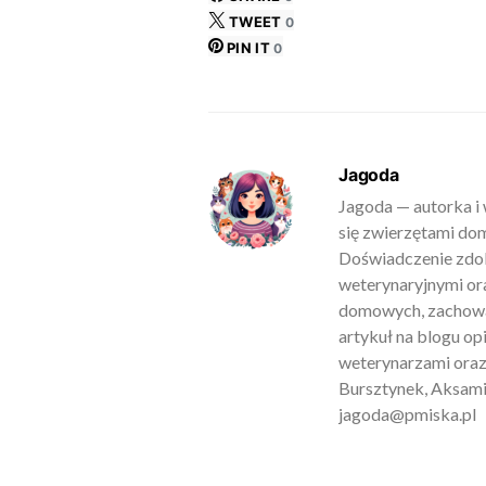
TWEET
0
PIN IT
0
Jagoda
Jagoda — autorka i 
się zwierzętami do
Doświadczenie zdob
weterynaryjnymi ora
domowych, zachowan
artykuł na blogu o
weterynarzami oraz
Bursztynek, Aksamit
jagoda@pmiska.pl