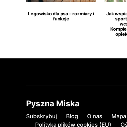
Legowisko dla psa – rozmiary i
Jak wspi
funkcje
spor
wcz
Komple
opie
Pyszna Miska
Subskrybuj
Blog
O nas
Mapa 
Polityka plików cookies (EU)
Oś