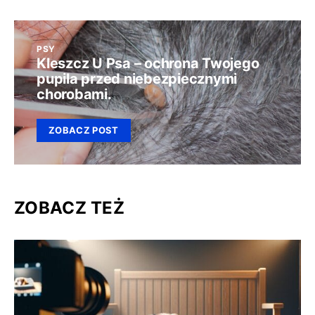
PSY
Kleszcz U Psa – ochrona Twojego
pupila przed niebezpiecznymi
chorobami.
ZOBACZ POST
ZOBACZ TEŻ