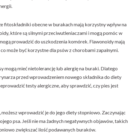
ergii.
akże fitoskładniki obecne w burakach mają korzystny wpływ na
oidy, które są silnymi przeciwutleniaczami i mogą pomóc w
 mogą prowadzić do uszkodzenia komórek. Flawonoidy mają
 co może być korzystne dla psów z chorobami zapalnymi.
y mogą mieć nietolerancję lub alergię na buraki. Dlatego
rynarza przed wprowadzeniem nowego składnika do diety
prowadzić testy alergiczne, aby sprawdzić, czy pies jest
aki, możesz wprowadzić je do jego diety stopniowo. Zaczynając
wojego psa. Jeśli nie ma żadnych negatywnych objawów, takich
opniowo zwiększać ilość podawanych buraków.