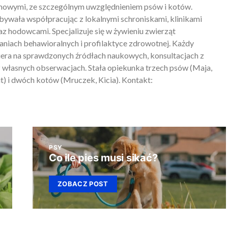
mowymi, ze szczególnym uwzględnieniem psów i kotów.
ywała współpracując z lokalnymi schroniskami, klinikami
z hodowcami. Specjalizuje się w żywieniu zwierząt
iach behawioralnych i profilaktyce zdrowotnej. Każdy
piera na sprawdzonych źródłach naukowych, konsultacjach z
 własnych obserwacjach. Stała opiekunka trzech psów (Maja,
) i dwóch kotów (Mruczek, Kicia). Kontakt:
PSY
Co ile pies musi sikać?
ZOBACZ POST