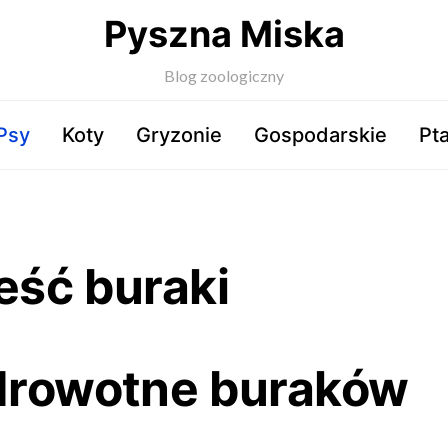
Pyszna Miska
Blog zoologiczny
Psy
Koty
Gryzonie
Gospodarskie
Pta
eść buraki
drowotne buraków