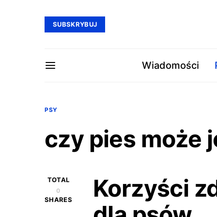
SUBSKRYBUJ
Wiadomości
PSY
czy pies może j
Korzyści z
TOTAL
0
SHARES
dla psów