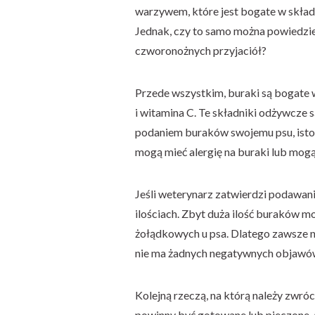
warzywem, które jest bogate w składn
Jednak, czy to samo można powiedzie
czworonożnych przyjaciół?
Przede wszystkim, buraki są bogate w 
i witamina C. Te składniki odżywcze 
podaniem buraków swojemu psu, istot
mogą mieć alergię na buraki lub mog
Jeśli weterynarz zatwierdzi podawan
ilościach. Zbyt duża ilość buraków 
żołądkowych u psa. Dlatego zawsze na
nie ma żadnych negatywnych objawó
Kolejną rzeczą, na którą należy zwró
powinny być gotowane lub pieczone, a