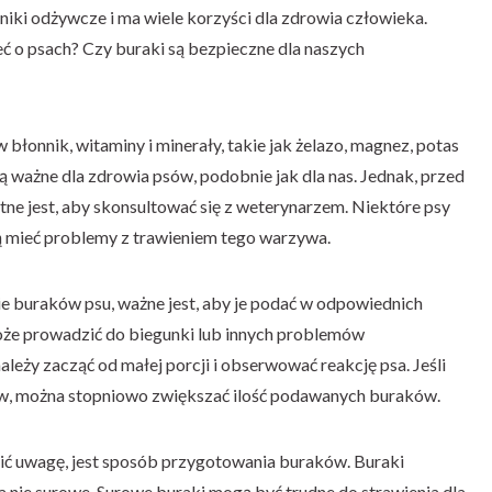
iki odżywcze i ma wiele korzyści dla zdrowia człowieka.
ć o psach? Czy buraki są bezpieczne dla naszych
błonnik, witaminy i minerały, takie jak żelazo, magnez, potas
są ważne dla zdrowia psów, podobnie jak dla nas. Jednak, przed
ne jest, aby skonsultować się z weterynarzem. Niektóre psy
ą mieć problemy z trawieniem tego warzywa.
ie buraków psu, ważne jest, aby je podać w odpowiednich
może prowadzić do biegunki lub innych problemów
leży zacząć od małej porcji i obserwować reakcję psa. Jeśli
w, można stopniowo zwiększać ilość podawanych buraków.
cić uwagę, jest sposób przygotowania buraków. Buraki
 nie surowe. Surowe buraki mogą być trudne do strawienia dla