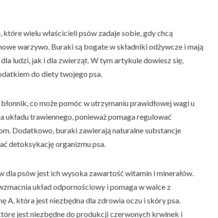
, które wielu właścicieli psów zadaje sobie, gdy chcą
nowe warzywo. Buraki są bogate w składniki odżywcze i mają
a ludzi, jak i dla zwierząt. W tym artykule dowiesz się,
datkiem do diety twojego psa.
w błonnik, co może pomóc w utrzymaniu prawidłowej wagi u
 dla układu trawiennego, ponieważ pomaga regulować
ciom. Dodatkowo, buraki zawierają naturalne substancje
ć detoksykację organizmu psa.
 dla psów jest ich wysoka zawartość witamin i minerałów.
 wzmacnia układ odpornościowy i pomaga w walce z
ę A, która jest niezbędna dla zdrowia oczu i skóry psa.
które jest niezbędne do produkcji czerwonych krwinek i