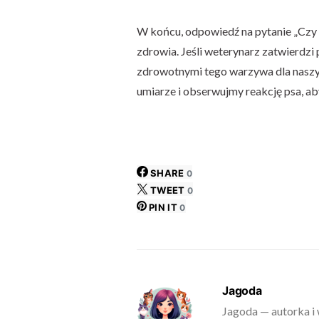
W końcu, odpowiedź na pytanie „Czy p
zdrowia. Jeśli weterynarz zatwierdz
zdrowotnymi tego warzywa dla naszy
umiarze i obserwujmy reakcję psa, a
SHARE
0
TWEET
0
PIN IT
0
Jagoda
Jagoda — autorka i 