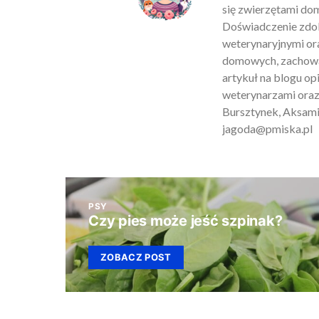
się zwierzętami do
Doświadczenie zdob
weterynaryjnymi ora
domowych, zachowan
artykuł na blogu o
weterynarzami oraz
Bursztynek, Aksamit
jagoda@pmiska.pl
PSY
Czy pies może jeść szpinak?
ZOBACZ POST