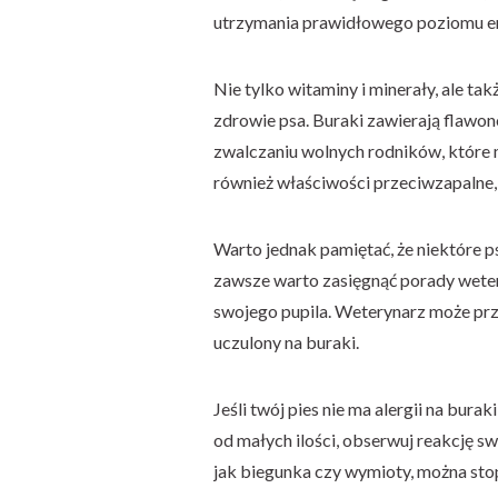
utrzymania prawidłowego poziomu en
Nie tylko witaminy i minerały, ale t
zdrowie psa. Buraki zawierają flawon
zwalczaniu wolnych rodników, które
również właściwości przeciwzapalne,
Warto jednak pamiętać, że niektóre ps
zawsze warto zasięgnąć porady wete
swojego pupila. Weterynarz może prze
uczulony na buraki.
Jeśli twój pies nie ma alergii na bur
od małych ilości, obserwuj reakcję s
jak biegunka czy wymioty, można st