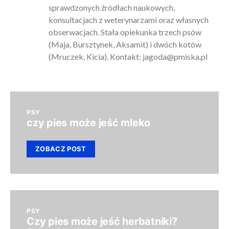
sprawdzonych źródłach naukowych,
konsultacjach z weterynarzami oraz własnych
obserwacjach. Stała opiekunka trzech psów
(Maja, Bursztynek, Aksamit) i dwóch kotów
(Mruczek, Kicia). Kontakt:
jagoda@pmiska.pl
PSY
czy pies może jeść mleko
ZOBACZ POST
PSY
Czy pies może jeść herbatniki?