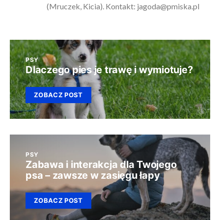
(Mruczek, Kicia). Kontakt:
jagoda@pmiska.pl
PSY
Dlaczego pies je trawę i wymiotuje?
ZOBACZ POST
PSY
Zabawa i interakcja dla Twojego
psa – zawsze w zasięgu łapy
ZOBACZ POST