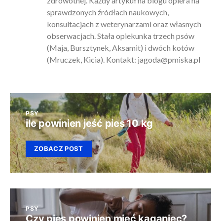
zdrowotnej. Każdy artykuł na blogu opiera na
sprawdzonych źródłach naukowych,
konsultacjach z weterynarzami oraz własnych
obserwacjach. Stała opiekunka trzech psów
(Maja, Bursztynek, Aksamit) i dwóch kotów
(Mruczek, Kicia). Kontakt:
jagoda@pmiska.pl
PSY
ile powinien jeść pies 10 kg
ZOBACZ POST
PSY
Czy pies powinien mieć kaganiec?