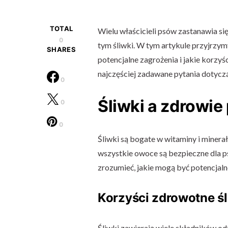
TOTAL
Wielu właścicieli psów zastanawia si
0
tym śliwki. W tym artykule przyjrzymy
SHARES
potencjalne zagrożenia i jakie korz
najczęściej zadawane pytania dotycz
0
Śliwki a zdrowie
0
0
Śliwki są bogate w witaminy i minerał
wszystkie owoce są bezpieczne dla p
zrozumieć, jakie mogą być potencjaln
Korzyści zdrowotne ś
Śliwki zawierają wiele składników od