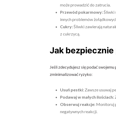
może prowadzić do zatrucia.
Przewód pokarmowy:
Śliwki 
innych problemów żołądkowych,
Cukry:
Śliwki zawierają natura
z cukrzycą.
Jak bezpiecznie
Jeśli zdecydujesz się podać swojemu 
zminimalizować ryzyko:
Usuń pestki:
Zawsze usuwaj pes
Podawaj w małych ilościach:
Z
Obserwuj reakcje:
Monitoruj p
negatywnych reakcji.