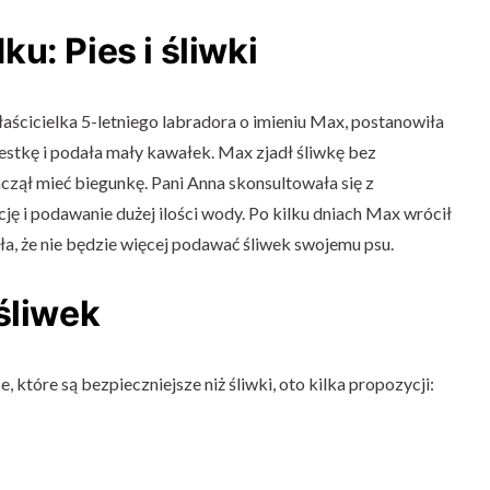
u: Pies i śliwki
łaścicielka 5-letniego labradora o imieniu Max, postanowiła
estkę i podała mały kawałek. Max zjadł śliwkę bez
czął mieć biegunkę. Pani Anna skonsultowała się z
ję i podawanie dużej ilości wody. Po kilku dniach Max wrócił
a, że nie będzie więcej podawać śliwek swojemu psu.
śliwek
 które są bezpieczniejsze niż śliwki, oto kilka propozycji: