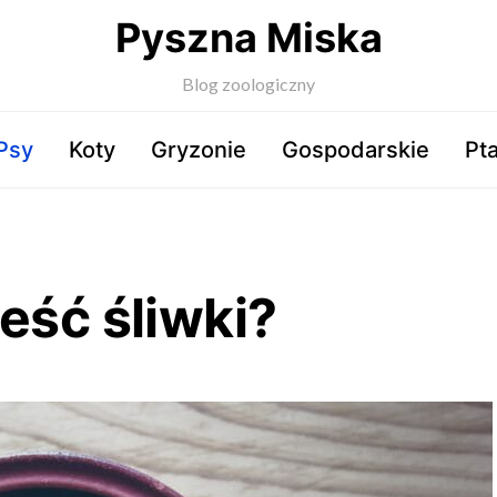
Pyszna Miska
Blog zoologiczny
Psy
Koty
Gryzonie
Gospodarskie
Pta
eść śliwki?