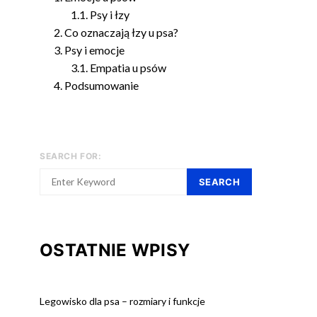
Psy i łzy
Co oznaczają łzy u psa?
Psy i emocje
Empatia u psów
Podsumowanie
SEARCH FOR:
SEARCH
OSTATNIE WPISY
Legowisko dla psa – rozmiary i funkcje