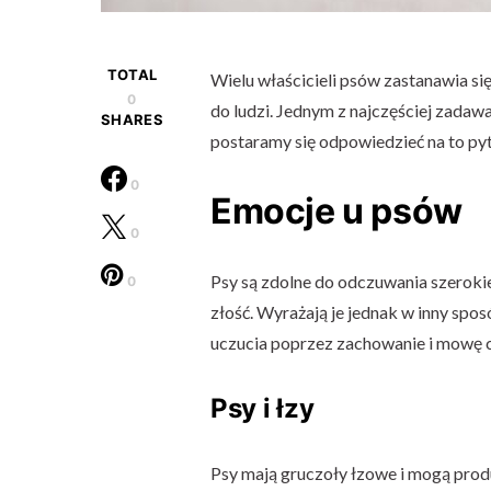
TOTAL
Wielu właścicieli psów zastanawia si
0
do ludzi. Jednym z najczęściej zadaw
SHARES
postaramy się odpowiedzieć na to pyt
0
Emocje u psów
0
Psy są zdolne do odczuwania szerokie
0
złość. Wyrażają je jednak w inny spos
uczucia poprzez zachowanie i mowę c
Psy i łzy
Psy mają gruczoły łzowe i mogą produ