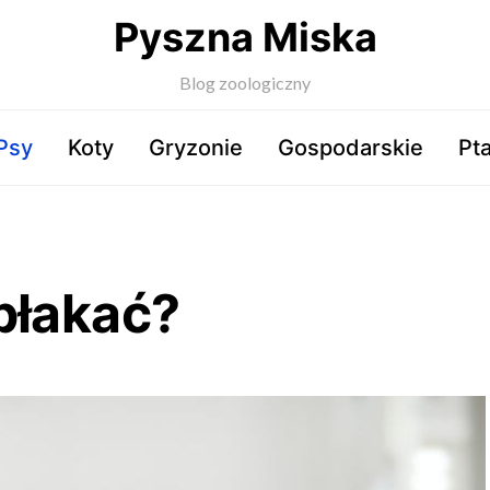
Pyszna Miska
Blog zoologiczny
Psy
Koty
Gryzonie
Gospodarskie
Pta
płakać?