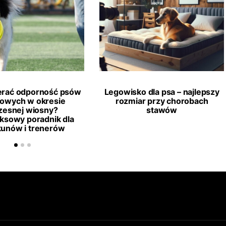
erać odporność psów
Legowisko dla psa – najlepszy
towych w okresie
rozmiar przy chorobach
esnej wiosny?
stawów
ksowy poradnik dla
kunów i trenerów