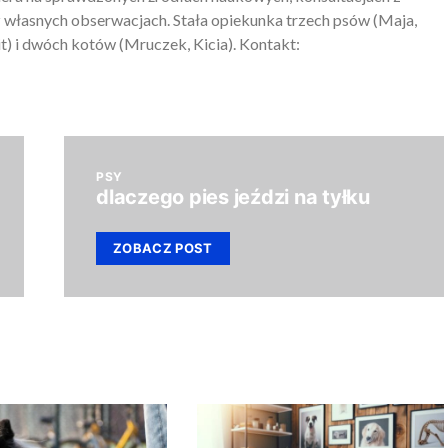
 własnych obserwacjach. Stała opiekunka trzech psów (Maja,
) i dwóch kotów (Mruczek, Kicia). Kontakt:
PSY
dlaczego pies jeździ na tyłku
ZOBACZ POST