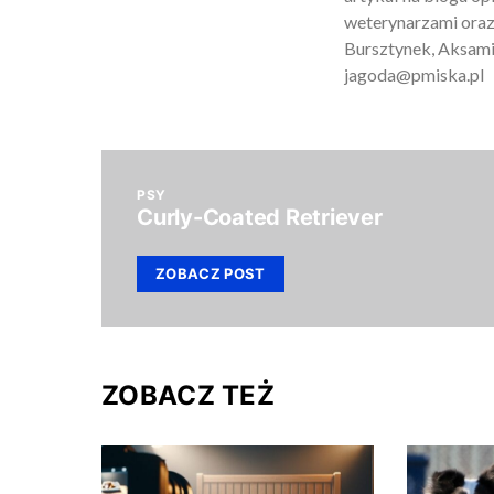
weterynarzami oraz
Bursztynek, Aksamit
jagoda@pmiska.pl
PSY
Curly-Coated Retriever
ZOBACZ POST
ZOBACZ TEŻ