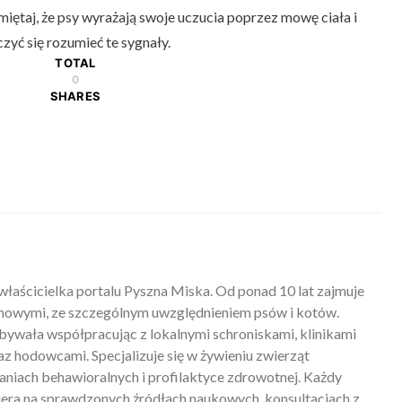
iętaj, że psy wyrażają swoje uczucia poprzez mowę ciała i
zyć się rozumieć te sygnały.
TOTAL
0
SHARES
właścicielka portalu Pyszna Miska. Od ponad 10 lat zajmuje
mowymi, ze szczególnym uwzględnieniem psów i kotów.
ywała współpracując z lokalnymi schroniskami, klinikami
z hodowcami. Specjalizuje się w żywieniu zwierząt
iach behawioralnych i profilaktyce zdrowotnej. Każdy
piera na sprawdzonych źródłach naukowych, konsultacjach z