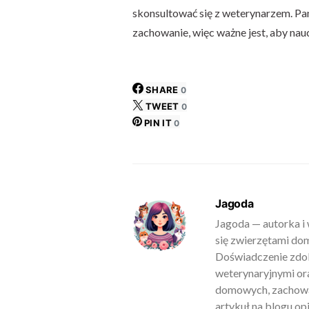
skonsultować się z weterynarzem. Pam
zachowanie, więc ważne jest, aby nauc
SHARE
0
TWEET
0
PIN IT
0
Jagoda
Jagoda — autorka i 
się zwierzętami do
Doświadczenie zdob
weterynaryjnymi ora
domowych, zachowan
artykuł na blogu o