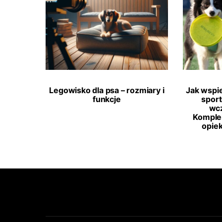
Legowisko dla psa – rozmiary i
Jak wspi
funkcje
spor
wcz
Komple
opie