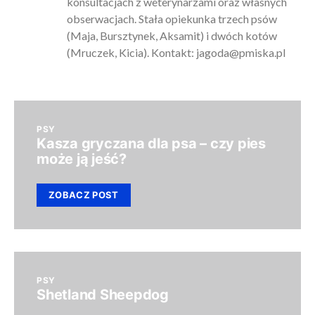
konsultacjach z weterynarzami oraz własnych
obserwacjach. Stała opiekunka trzech psów
(Maja, Bursztynek, Aksamit) i dwóch kotów
(Mruczek, Kicia). Kontakt:
jagoda@pmiska.pl
PSY
Kasza gryczana dla psa – czy pies
może ją jeść?
ZOBACZ POST
PSY
Shetland Sheepdog