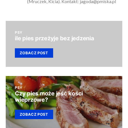
(Mruczek, Kicia). Kontakt:
jagoda@pmiska.pl
PSY
ile pies przeżyje bez jedzenia
ZOBACZ POST
PSY
Czy pies może jeść kości
wieprzowe?
ZOBACZ POST