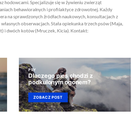
z hodowcami. Specjalizuje się w żywieniu zwierząt
iach behawioralnych i profilaktyce zdrowotnej. Każdy
piera na sprawdzonych źródłach naukowych, konsultacjach z
 własnych obserwacjach. Stała opiekunka trzech psów (Maja,
) i dwóch kotów (Mruczek, Kicia). Kontakt:
PSY
Dlaczego pies chodzi z
podkulonym ogonem?
ZOBACZ POST