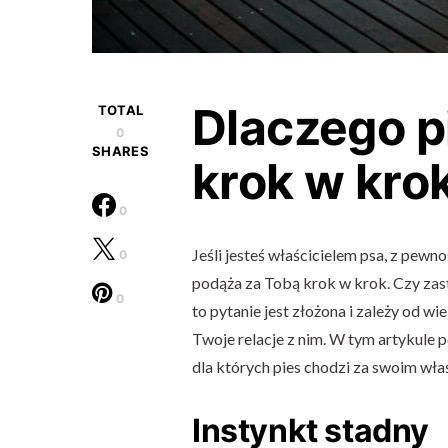
Dlaczego p
TOTAL
0
SHARES
krok w kro
0
Jeśli jesteś właścicielem psa, z pew
0
podąża za Tobą krok w krok. Czy zast
0
to pytanie jest złożona i zależy od wi
Twoje relacje z nim. W tym artykule 
dla których pies chodzi za swoim wła
Instynkt stadny