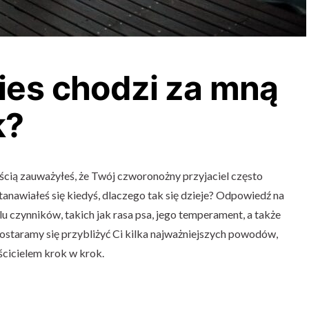
ies chodzi za mną
k?
nością zauważyłeś, że Twój czworonożny przyjaciel często
anawiałeś się kiedyś, dlaczego tak się dzieje? Odpowiedź na
elu czynników, takich jak rasa psa, jego temperament, a także
postaramy się przybliżyć Ci kilka najważniejszych powodów,
ścicielem krok w krok.