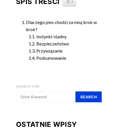
SPIS TREŚCI
Dlaczego pies chodzi za mną krok w
krok?
Instynkt stadny
Bezpieczeństwo
Przywiązanie
Podsumowanie
SEARCH FOR:
SEARCH
OSTATNIE WPISY