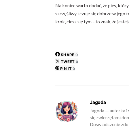
Na koniec warto dodać, że pies, który
szczęśliwy i czuje się dobrze w jego 
krok, ciesz się tym – to znak, że jest
SHARE
0
TWEET
0
PIN IT
0
Jagoda
Jagoda — autorka i 
się zwierzętami do
Doświadczenie zdob