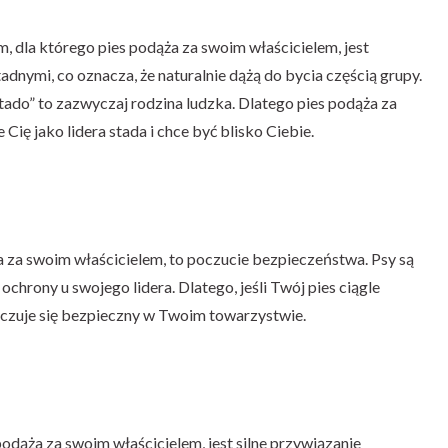
 dla którego pies podąża za swoim właścicielem, jest
tadnymi, co oznacza, że naturalnie dążą do bycia częścią grupy.
do” to zazwyczaj rodzina ludzka. Dlatego pies podąża za
Cię jako lidera stada i chce być blisko Ciebie.
a za swoim właścicielem, to poczucie bezpieczeństwa. Psy są
ochrony u swojego lidera. Dlatego, jeśli Twój pies ciągle
e czuje się bezpieczny w Twoim towarzystwie.
dąża za swoim właścicielem, jest silne przywiązanie