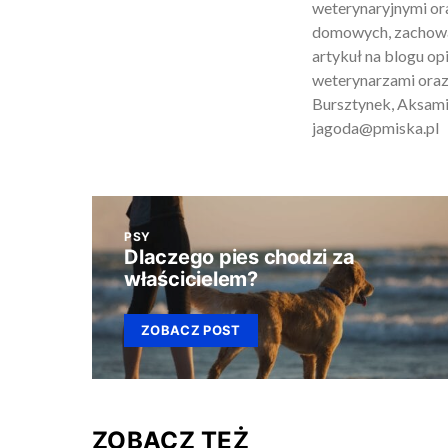
weterynaryjnymi ora
domowych, zachowan
artykuł na blogu o
weterynarzami oraz
Bursztynek, Aksamit
jagoda@pmiska.pl
PSY
Dlaczego pies chodzi za
właścicielem?
ZOBACZ POST
ZOBACZ TEŻ