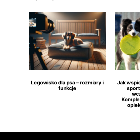
Legowisko dla psa – rozmiary i
Jak wspi
funkcje
spor
wcz
Komple
opie