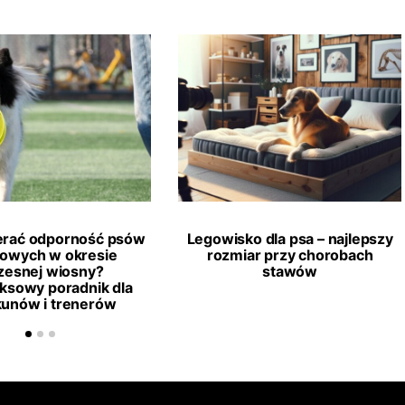
erać odporność psów
Legowisko dla psa – najlepszy
towych w okresie
rozmiar przy chorobach
esnej wiosny?
stawów
ksowy poradnik dla
kunów i trenerów