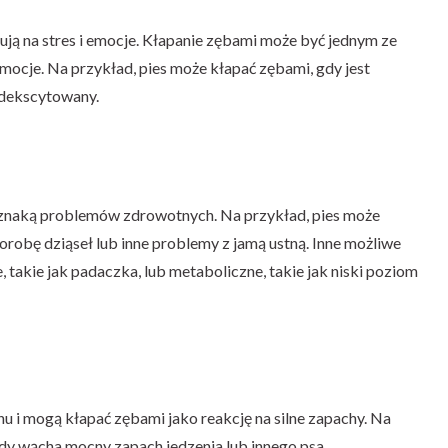
gują na stres i emocje. Kłapanie zębami może być jednym ze
ocje. Na przykład, pies może kłapać zębami, gdy jest
odekscytowany.
znaką problemów zdrowotnych. Na przykład, pies może
orobę dziąseł lub inne problemy z jamą ustną. Inne możliwe
 takie jak padaczka, lub metaboliczne, takie jak niski poziom
 i mogą kłapać zębami jako reakcję na silne zapachy. Na
dy wącha mocny zapach jedzenia lub innego psa.