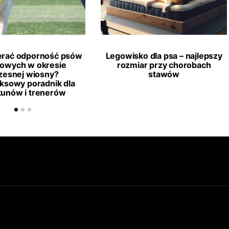
erać odporność psów
Legowisko dla psa – najlepszy
towych w okresie
rozmiar przy chorobach
esnej wiosny?
stawów
ksowy poradnik dla
kunów i trenerów