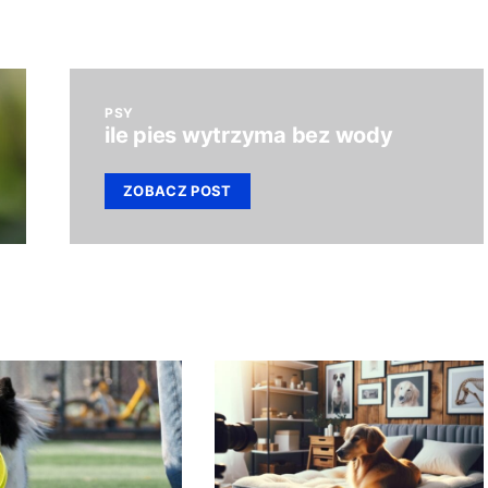
PSY
ile pies wytrzyma bez wody
ZOBACZ POST