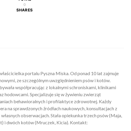
0
SHARES
właścicielka portalu Pyszna Miska. Od ponad 10 lat zajmuje
mowymi, ze szczególnym uwzględnieniem psów i kotów.
ywała współpracując z lokalnymi schroniskami, klinikami
z hodowcami. Specjalizuje się w żywieniu zwierząt
iach behawioralnych i profilaktyce zdrowotnej. Każdy
piera na sprawdzonych źródłach naukowych, konsultacjach z
 własnych obserwacjach. Stała opiekunka trzech psów (Maja,
) i dwóch kotów (Mruczek, Kicia). Kontakt: