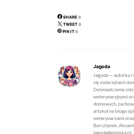
SHARE
0
TWEET
0
PIN IT
0
Jagoda
Jagoda — autorka i 
się zwierzętami do
Doświadczenie zdob
weterynaryjnymi ora
domowych, zachowan
artykuł na blogu o
weterynarzami oraz
Bursztynek, Aksamit
jagoda@pmiska.pl