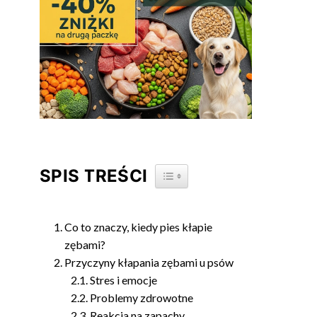
SPIS TREŚCI
TOGGLE TABLE OF CONTENT
Co to znaczy, kiedy pies kłapie
zębami?
Przyczyny kłapania zębami u psów
Stres i emocje
Problemy zdrowotne
Reakcja na zapachy