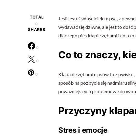
TOTAL
Jeśli jesteś właścicielem psa, z pewn
0
wydawać się dziwne, ale jest to dość
SHARES
dlaczego pies kłapie zębami i co to 
0
Co to znaczy, ki
0
Kłapanie zębami u psów to zjawisko, 
0
sposób na pozbycie się nadmiaru ślin
poważniejszych problemów zdrowotnyc
Przyczyny kłapa
Stres i emocje