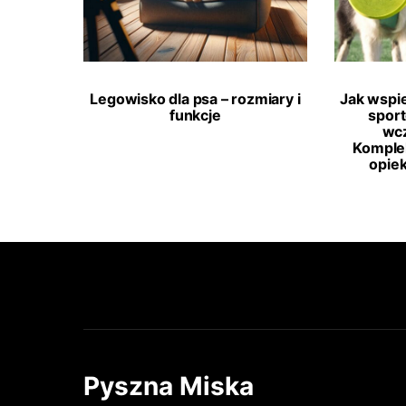
Legowisko dla psa – rozmiary i
Jak wspi
funkcje
spor
wcz
Komple
opie
Pyszna Miska