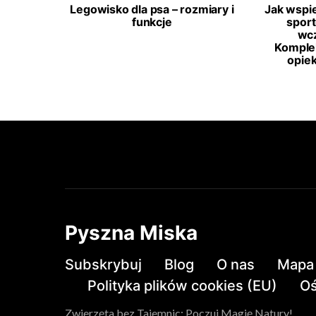
Legowisko dla psa – rozmiary i
Jak wspi
funkcje
spor
wcz
Komple
opie
Pyszna Miska
Subskrybuj
Blog
O nas
Mapa 
Polityka plików cookies (EU)
Oś
Zwierzęta bez Tajemnic: Poczuj Magię Natury!