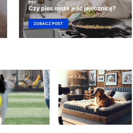
PSY
Czy pies może jeść jajecznicę?
ZOBACZ POST