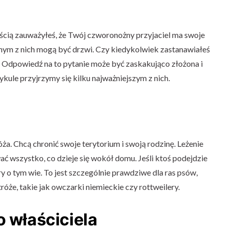
nością zauważyłeś, że Twój czworonożny przyjaciel ma swoje
nym z nich mogą być drzwi. Czy kiedykolwiek zastanawiałeś
h? Odpowiedź na to pytanie może być zaskakująco złożona i
kule przyjrzymy się kilku najważniejszym z nich.
ża. Chcą chronić swoje terytorium i swoją rodzinę. Leżenie
 wszystko, co dzieje się wokół domu. Jeśli ktoś podejdzie
y o tym wie. To jest szczególnie prawdziwe dla ras psów,
óże, takie jak owczarki niemieckie czy rottweilery.
o właściciela