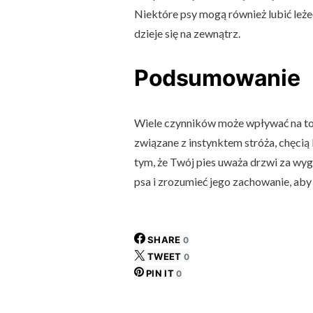
Niektóre psy mogą również lubić leże
dzieje się na zewnątrz.
Podsumowanie
Wiele czynników może wpływać na to,
związane z instynktem stróża, chęcią 
tym, że Twój pies uważa drzwi za wy
psa i zrozumieć jego zachowanie, ab
SHARE
0
TWEET
0
PIN IT
0