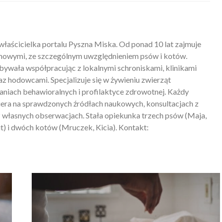
właścicielka portalu Pyszna Miska. Od ponad 10 lat zajmuje
mowymi, ze szczególnym uwzględnieniem psów i kotów.
ywała współpracując z lokalnymi schroniskami, klinikami
z hodowcami. Specjalizuje się w żywieniu zwierząt
iach behawioralnych i profilaktyce zdrowotnej. Każdy
piera na sprawdzonych źródłach naukowych, konsultacjach z
 własnych obserwacjach. Stała opiekunka trzech psów (Maja,
) i dwóch kotów (Mruczek, Kicia). Kontakt: