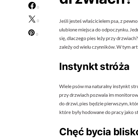
0
Jeśli jesteś właścicielem psa, z pew
0
ulubione miejsca do odpoczynku. Jed
0
się, dlaczego pies leży przy drzwiac
zależy od wielu czynników. W tym arty
Instynkt stróża
Wiele psów ma naturalny instynkt stró
przy drzwiach pozwala im monitorować
do drzwi, pies będzie pierwszym, któr
które były hodowane do pracy jako str
Chęć bycia blisk