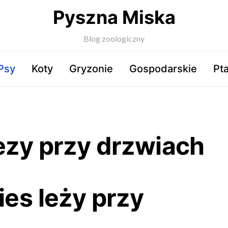
Pyszna Miska
Blog zoologiczny
Psy
Koty
Gryzonie
Gospodarskie
Pta
ezy przy drzwiach
ies leży przy