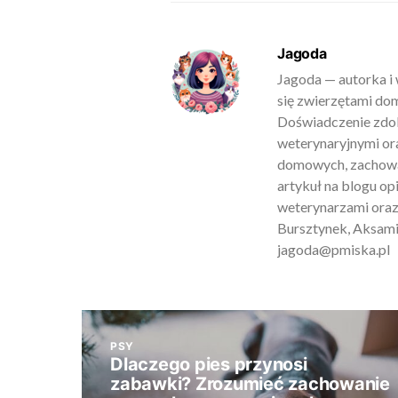
Jagoda
Jagoda — autorka i 
się zwierzętami do
Doświadczenie zdob
weterynaryjnymi ora
domowych, zachowan
artykuł na blogu o
weterynarzami oraz
Bursztynek, Aksamit
jagoda@pmiska.pl
PSY
Dlaczego pies przynosi
zabawki? Zrozumieć zachowanie