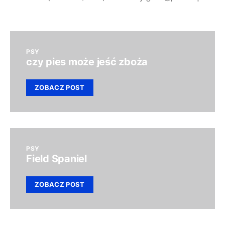
PSY
czy pies może jeść zboża
ZOBACZ POST
PSY
Field Spaniel
ZOBACZ POST