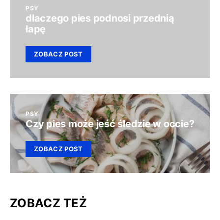
PSY
dlaczego pies podnosi przednią
łapę
ZOBACZ POST
PSY
Czy pies może jeść śledzie w occie?
ZOBACZ POST
ZOBACZ TEŻ