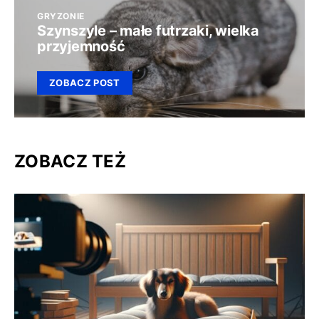
GRYZONIE
Szynszyle – małe futrzaki, wielka
przyjemność
ZOBACZ POST
ZOBACZ TEŻ