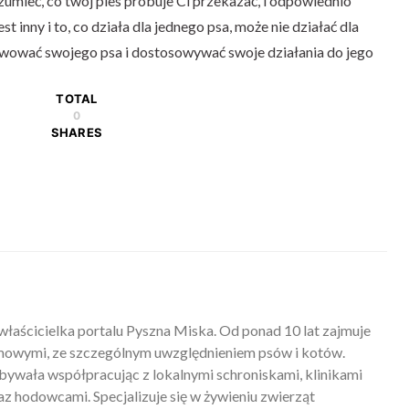
zumieć, co twój pies próbuje Ci przekazać, i odpowiednio
t inny i to, co działa dla jednego psa, może nie działać dla
erwować swojego psa i dostosowywać swoje działania do jego
TOTAL
0
SHARES
właścicielka portalu Pyszna Miska. Od ponad 10 lat zajmuje
mowymi, ze szczególnym uwzględnieniem psów i kotów.
ywała współpracując z lokalnymi schroniskami, klinikami
z hodowcami. Specjalizuje się w żywieniu zwierząt