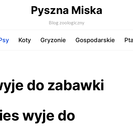
Pyszna Miska
Blog zoologiczny
Psy
Koty
Gryzonie
Gospodarskie
Pta
wyje do zabawki
ies wyje do