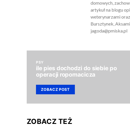
domowych, zachowan
artykuł na blogu o
weterynarzami oraz
Bursztynek, Aksamit
jagoda@pmiska.pl
PSY
ile pies dochodzi do siebie po
operacji ropomacicza
ZOBACZ POST
ZOBACZ TEŻ