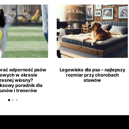
erać odporność psów
Legowisko dla psa – najlepszy
towych w okresie
rozmiar przy chorobach
esnej wiosny?
stawów
ksowy poradnik dla
kunów i trenerów