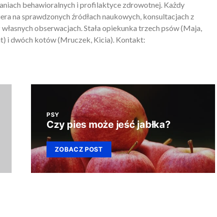
iach behawioralnych i profilaktyce zdrowotnej. Każdy
piera na sprawdzonych źródłach naukowych, konsultacjach z
 własnych obserwacjach. Stała opiekunka trzech psów (Maja,
) i dwóch kotów (Mruczek, Kicia). Kontakt:
PSY
Czy pies może jeść jabłka?
ZOBACZ POST