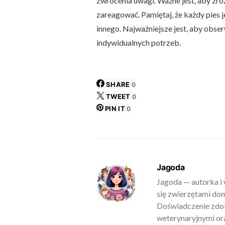
zwrócenia uwagi. Ważne jest, aby zro
zareagować. Pamiętaj, że każdy pies jes
innego. Najważniejsze jest, aby obs
indywidualnych potrzeb.
SHARE
0
TWEET
0
PIN IT
0
Jagoda
Jagoda — autorka i 
się zwierzętami do
Doświadczenie zdob
weterynaryjnymi ora