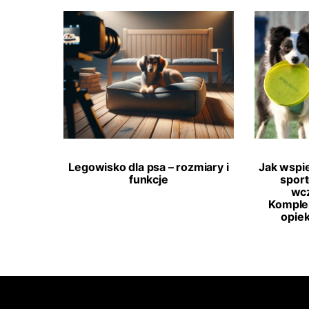
Legowisko dla psa – rozmiary i
Jak wspi
funkcje
spor
wcz
Komple
opie