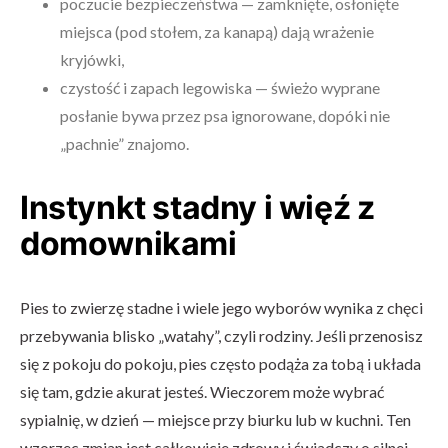
poczucie bezpieczeństwa — zamknięte, osłonięte
miejsca (pod stołem, za kanapą) dają wrażenie
kryjówki,
czystość i zapach legowiska — świeżo wyprane
posłanie bywa przez psa ignorowane, dopóki nie
„pachnie” znajomo.
Instynkt stadny i więź z
domownikami
Pies to zwierzę stadne i wiele jego wyborów wynika z chęci
przebywania blisko „watahy”, czyli rodziny. Jeśli przenosisz
się z pokoju do pokoju, pies często podąża za tobą i układa
się tam, gdzie akurat jesteś. Wieczorem może wybrać
sypialnię, w dzień — miejsce przy biurku lub w kuchni. Ten
wzorzec zmian jest całkowicie zdrowy i świadczy o silnej