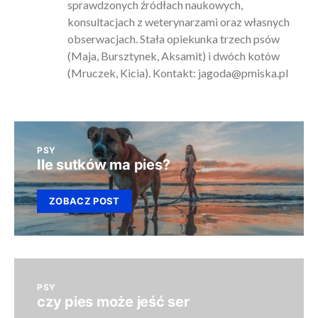
sprawdzonych źródłach naukowych,
konsultacjach z weterynarzami oraz własnych
obserwacjach. Stała opiekunka trzech psów
(Maja, Bursztynek, Aksamit) i dwóch kotów
(Mruczek, Kicia). Kontakt:
jagoda@pmiska.pl
PSY
Ile sutków ma pies?
ZOBACZ POST
PSY
czy pies może jeść ser