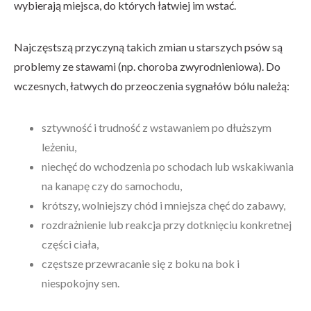
wybierają miejsca, do których łatwiej im wstać.
Najczęstszą przyczyną takich zmian u starszych psów są
problemy ze stawami (np. choroba zwyrodnieniowa). Do
wczesnych, łatwych do przeoczenia sygnałów bólu należą:
sztywność i trudność z wstawaniem po dłuższym
leżeniu,
niechęć do wchodzenia po schodach lub wskakiwania
na kanapę czy do samochodu,
krótszy, wolniejszy chód i mniejsza chęć do zabawy,
rozdrażnienie lub reakcja przy dotknięciu konkretnej
części ciała,
częstsze przewracanie się z boku na bok i
niespokojny sen.